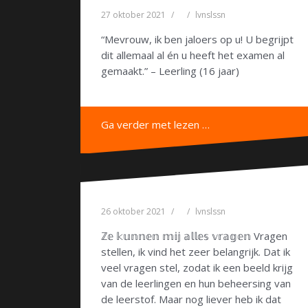
27 oktober 2021
lvnslssn
“Mevrouw, ik ben jaloers op u! U begrijpt
dit allemaal al én u heeft het examen al
gemaakt.” – Leerling (16 jaar)
Ga verder met lezen …
26 oktober 2021
lvnslssn
ℤ𝕖 𝕜𝕦𝕟𝕟𝕖𝕟 𝕞𝕚𝕛 𝕒𝕝𝕝𝕖𝕤 𝕧𝕣𝕒𝕘𝕖𝕟 Vragen
stellen, ik vind het zeer belangrijk. Dat ik
veel vragen stel, zodat ik een beeld krijg
van de leerlingen en hun beheersing van
de leerstof. Maar nog liever heb ik dat