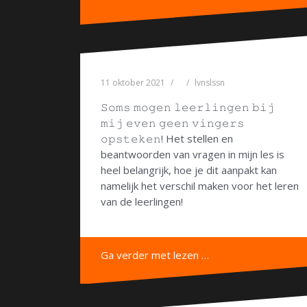
11 oktober 2021
lvnslssn
𝚂𝚘𝚖𝚜 𝚖𝚘𝚐𝚎𝚗 𝚕𝚎𝚎𝚛𝚕𝚒𝚗𝚐𝚎𝚗 𝚋𝚒𝚓
𝚖𝚒𝚓 𝚎𝚟𝚎𝚗 𝚐𝚎𝚎𝚗 𝚟𝚒𝚗𝚐𝚎𝚛𝚜
𝚘𝚙𝚜𝚝𝚎𝚔𝚎𝚗! Het stellen en
beantwoorden van vragen in mijn les is
heel belangrijk, hoe je dit aanpakt kan
namelijk het verschil maken voor het leren
van de leerlingen!
Ga verder met lezen …