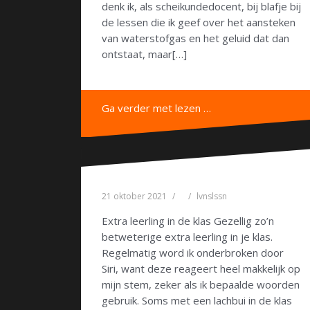
denk ik, als scheikundedocent, bij blafje bij
de lessen die ik geef over het aansteken
van waterstofgas en het geluid dat dan
ontstaat, maar[…]
Ga verder met lezen …
21 oktober 2021
lvnslssn
Extra leerling in de klas Gezellig zo’n
betweterige extra leerling in je klas.
Regelmatig word ik onderbroken door
Siri, want deze reageert heel makkelijk op
mijn stem, zeker als ik bepaalde woorden
gebruik. Soms met een lachbui in de klas