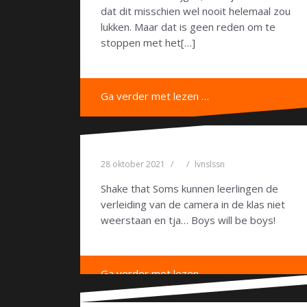
dat dit misschien wel nooit helemaal zou
lukken. Maar dat is geen reden om te
stoppen met het[…]
Ga verder met lezen …
28 oktober 2021
lvnslssn
Shake that Soms kunnen leerlingen de
verleiding van de camera in de klas niet
weerstaan en tja… Boys will be boys!
Ga verder met lezen …