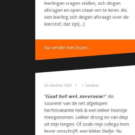
leerlingen vragen stellen, zich dingen
afvragen en open staan om te leren. Als
een leerling zich dingen afvraagt over de
leerstof, dat zijn[…]
Ga verder met lezen …
26 oktober 2021
lvnslssn
“𝙂𝙖𝙖𝙩 𝙝𝙚𝙩 𝙬𝙚𝙡, 𝙢𝙚𝙫𝙧𝙤𝙪𝙬?” Als
souvenir van de net afgelopen
herfstvakantie heb ik een lekker hoestje
meegenomen. Lekker droog en van diep
uit mijn longen. Of zoals mijn collega hem
liever omschrijft: een lekker blafje. Nu