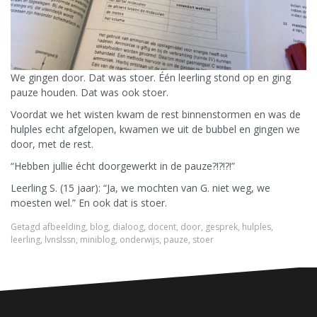
We gingen door. Dat was stoer. Één leerling stond op en ging
pauze houden. Dat was ook stoer.
Voordat we het wisten kwam de rest binnenstormen en was de
hulples echt afgelopen, kwamen we uit de bubbel en gingen we
door, met de rest.
“Hebben jullie écht doorgewerkt in de pauze?!?!?!”
Leerling S. (15 jaar): “Ja, we mochten van G. niet weg, we
moesten wel.” En ook dat is stoer.
Getagd
afbeelding
,
blog
,
dialoog
,
docent
,
door
,
gesprek
,
hulples
,
leerling
,
lvnslssn
,
miniblog
,
onderwijs
,
pauze
,
stoer