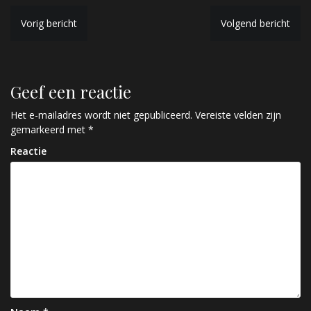
B
Vorig bericht
Volgend bericht
e
r
Geef een reactie
i
c
Het e-mailadres wordt niet gepubliceerd.
Vereiste velden zijn
gemarkeerd met
*
h
Reactie
t
n
a
v
i
g
a