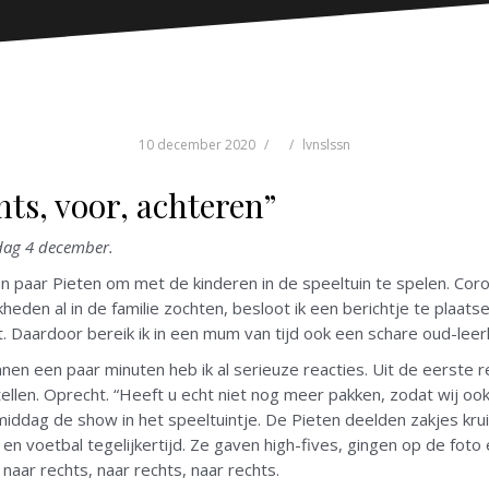
10 december 2020
lvnslssn
hts, voor, achteren”
jdag 4 december.
en paar Pieten om met de kinderen in de speeltuin te spelen. Cor
heden al in de familie zochten, besloot ik een berichtje te plaat
t. Daardoor bereik ik in een mum van tijd ook een schare oud-leer
innen een paar minuten heb ik al serieuze reacties. Uit de eerste 
tellen. Oprecht. “Heeft u echt niet nog meer pakken, zodat wij o
middag de show in het speeltuintje. De Pieten deelden zakjes kr
 en voetbal tegelijkertijd. Ze gaven high-fives, gingen op de foto
, naar rechts, naar rechts, naar rechts.