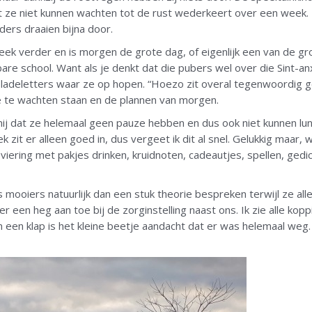
t ze niet kunnen wachten tot de rust wederkeert over een week. H
ders draaien bijna door.
week verder en is morgen de grote dag, of eigenlijk een van de 
 school. Want als je denkt dat die pubers wel over die Sint-anxi
ladeletters waar ze op hopen. “Hoezo zit overal tegenwoordig g
e te wachten staan en de plannen van morgen.
j dat ze helemaal geen pauze hebben en dus ook niet kunnen lunch
ek zit er alleen goed in, dus vergeet ik dit al snel. Gelukkig maar, 
sviering met pakjes drinken, kruidnoten, cadeautjes, spellen, ged
mooiers natuurlijk dan een stuk theorie bespreken terwijl ze alle
 een heg aan toe bij de zorginstelling naast ons. Ik zie alle kopp
in een klap is het kleine beetje aandacht dat er was helemaal weg