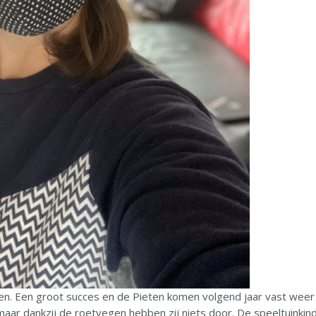
en. Een groot succes en de Pieten komen volgend jaar vast weer l
 maar dankzij de roetvegen hebben zij niets door. De speeltuinkin