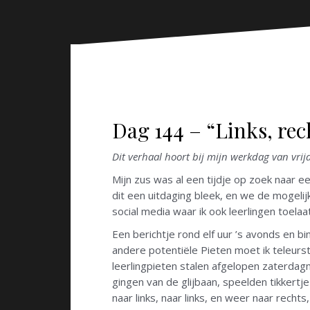
n
Dag 144 – “Links, rec
Dit verhaal hoort bij mijn werkdag van vri
Mijn zus was al een tijdje op zoek naar e
dit een uitdaging bleek, en we de mogelijk
social media waar ik ook leerlingen toelaa
Een berichtje rond elf uur ’s avonds en b
andere potentiële Pieten moet ik teleurs
leerlingpieten stalen afgelopen zaterdag
gingen van de glijbaan, speelden tikkertje
naar links, naar links, en weer naar rechts