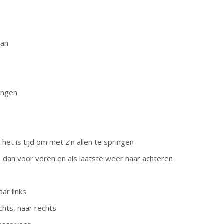
aan
ringen
 het is tijd om met z’n allen te springen
, dan voor voren en als laatste weer naar achteren
aar links
chts, naar rechts