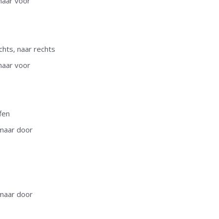
 naar voor
chts, naar rechts
 naar voor
fen
 maar door
 maar door