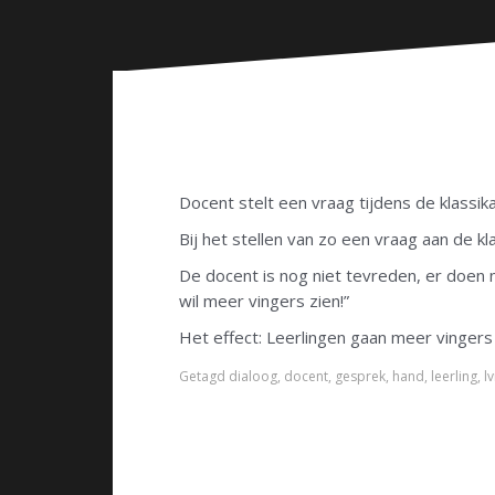
n
Docent stelt een vraag tijdens de klassik
Bij het stellen van zo een vraag aan de k
De docent is nog niet tevreden, er doen 
wil meer vingers zien!”
Het effect: Leerlingen gaan meer vingers
Getagd
dialoog
,
docent
,
gesprek
,
hand
,
leerling
,
l