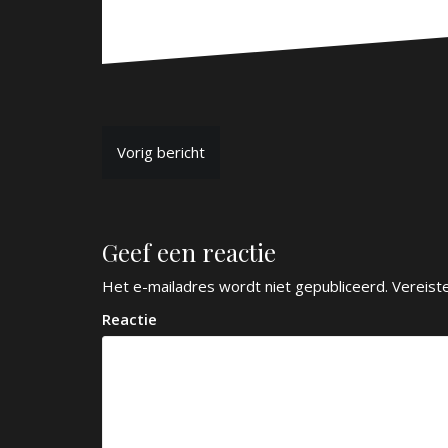
B
Vorig bericht
e
r
Geef een reactie
i
c
Het e-mailadres wordt niet gepubliceerd.
Vereist
h
Reactie
t
n
a