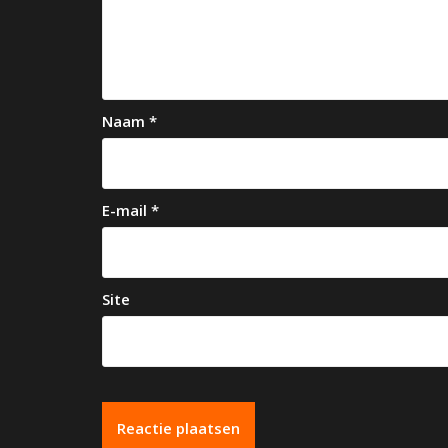
v
i
g
a
Naam
*
t
i
e
E-mail
*
Site