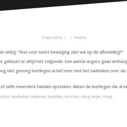
19 april 2018
lvnslssn
ale uitleg: “Wat voor soort beweging zien we op de afbeelding?”
las gebeurt er altijd het volgende: Een aantal vingers gaan omhoo
nog niet genoeg leerlingen actief mee met het nadenken over de 
 of zelfs meerdere handen opsteken. Alleen de leerlingen die al
vnslssn
,
omdenken
,
onderwijs
,
opsteken
,
tevreden
,
uitleg
,
vinger
,
vraag