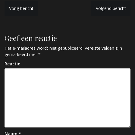
B
Vorig bericht
Volgend bericht
e
r
Geef een reactie
i
c
Het e-mailadres wordt niet gepubliceerd.
Vereiste velden zijn
gemarkeerd met
*
h
Reactie
t
n
a
v
i
g
a
Naam
*