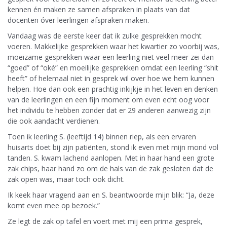
kennen én maken ze samen afspraken in plaats van dat
docenten óver leerlingen afspraken maken.
Vandaag was de eerste keer dat ik zulke gesprekken mocht
voeren. Makkelijke gesprekken waar het kwartier zo voorbij was,
moeizame gesprekken waar een leerling niet veel meer zei dan
“goed” of “oké” en moeilijke gesprekken omdat een leerling “shit
heeft” of helemaal niet in gesprek wil over hoe we hem kunnen
helpen. Hoe dan ook een prachtig inkijkje in het leven en denken
van de leerlingen en een fijn moment om even echt oog voor
het individu te hebben zonder dat er 29 anderen aanwezig zijn
die ook aandacht verdienen.
Toen ik leerling S. (leeftijd 14) binnen riep, als een ervaren
huisarts doet bij zijn patiënten, stond ik even met mijn mond vol
tanden. S. kwam lachend aanlopen. Met in haar hand een grote
zak chips, haar hand zo om de hals van de zak gesloten dat de
zak open was, maar toch ook dicht.
Ik keek haar vragend aan en S. beantwoorde mijn blik: “Ja, deze
komt even mee op bezoek.”
Ze legt de zak op tafel en voert met mij een prima gesprek,