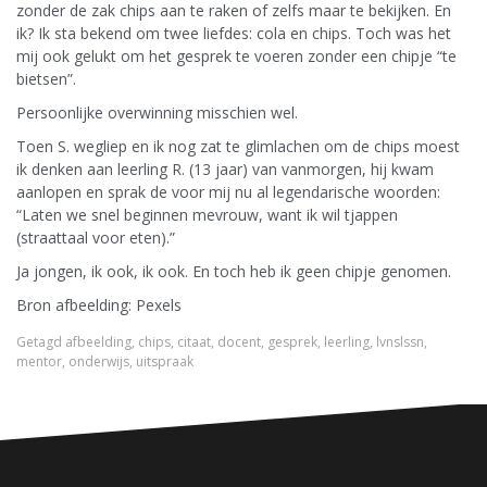
zonder de zak chips aan te raken of zelfs maar te bekijken. En
ik? Ik sta bekend om twee liefdes: cola en chips. Toch was het
mij ook gelukt om het gesprek te voeren zonder een chipje “te
bietsen”.
Persoonlijke overwinning misschien wel.
Toen S. wegliep en ik nog zat te glimlachen om de chips moest
ik denken aan leerling R. (13 jaar) van vanmorgen, hij kwam
aanlopen en sprak de voor mij nu al legendarische woorden:
“Laten we snel beginnen mevrouw, want ik wil tjappen
(straattaal voor eten).”
Ja jongen, ik ook, ik ook. En toch heb ik geen chipje genomen.
Bron afbeelding: Pexels
Getagd
afbeelding
,
chips
,
citaat
,
docent
,
gesprek
,
leerling
,
lvnslssn
,
mentor
,
onderwijs
,
uitspraak