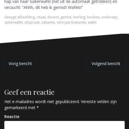
hap van haar suikerwafel (net uit de automaat getrokken) en
verzucht: “Ahhh, dit heb ik gemist! Wafels!”
Getagd
afbeelding
,
citaat
,
docent
,
gemist
,
leerling
,
lvnslssn
,
onderwijs
,
suikerwafel
,
uitspraak
,
vakantie
,
voorjaarsvakantie
,
wafel
B
Vorig bericht
Volgend bericht
e
r
Geef een reactie
i
c
Het e-mailadres wordt niet gepubliceerd.
Vereiste velden zijn
gemarkeerd met
*
h
Reactie
t