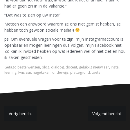
had er geen zin in in de vakantie.”
“Dat was te zien op uw Insta!”.
Meteen een antwoord waarom ze ons niet gemist hebben, ze
hebben toch gewoon sociale media?!
ps. Om eventuele vragen voor te zijn, mijn Instagramaccount is
openbaar en mogen leerlingen dus volgen, mijn Facebook niet.
Zo kan ik invloed hebben op wat iedereen wel of niet ziet en hou
ik zaken gescheiden.
Getagd
beste wensen
,
blog
,
dialoog
,
docent
,
gelukkig nieuwjaar
,
insta
,
leerling
,
lvnslssn
,
nagekeken
,
onderwijs
,
plattegrond
,
toets
B
Vorig bericht
Volgend bericht
e