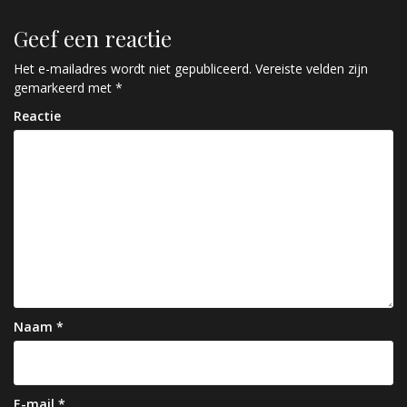
r
Geef een reactie
i
c
Het e-mailadres wordt niet gepubliceerd.
Vereiste velden zijn
gemarkeerd met
*
h
Reactie
t
n
a
v
i
g
a
Naam
*
t
i
E-mail
*