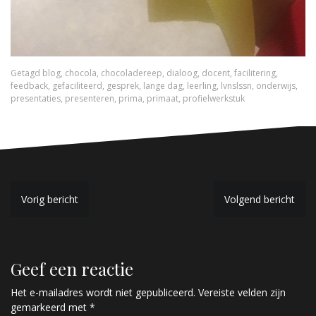
Getagd
blog
,
chocola
,
chocoladereep
,
dialoog
,
docent
,
facilitering
,
feedback
,
gefaciliteerd
,
gesprek
,
lange dag
,
leerling
,
lvnslssn
,
onderwijs
,
presentaties
,
presenteren
,
prima
,
primaat
,
profielwerkstuk
B
Vorig bericht
Volgend bericht
e
r
Geef een reactie
i
c
Het e-mailadres wordt niet gepubliceerd.
Vereiste velden zijn
gemarkeerd met
*