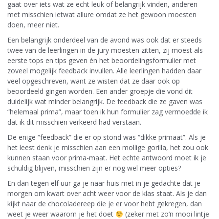
gaat over iets wat ze echt leuk of belangrijk vinden, anderen
met misschien ietwat allure omdat ze het gewoon moesten
doen, meer niet.
Een belangrijk onderdeel van de avond was ook dat er steeds
twee van de leerlingen in de jury moesten zitten, zij moest als
eerste tops en tips geven én het beoordelingsformulier met
zoveel mogelijk feedback invullen. Alle leerlingen hadden daar
veel opgeschreven, want ze wisten dat ze daar ook op
beoordeeld gingen worden. Een ander groepje die vond dit
duidelijk wat minder belangrijk. De feedback die ze gaven was
“helemaal prima”, maar toen ik hun formulier zag vermoedde ik
dat ik dit misschien verkeerd had verstaan.
De enige “feedback” die er op stond was “dikke primaat”. Als je
het leest denk je misschien aan een mollige gorilla, het zou ook
kunnen staan voor prima-maat. Het echte antwoord moet ik je
schuldig blijven, misschien zijn er nog wel meer opties?
En dan tegen elf uur ga je naar huis met in je gedachte dat je
morgen om kwart over acht weer voor de klas staat. Als je dan
kijkt naar de chocoladereep die je er voor hebt gekregen, dan
weet je weer waarom je het doet
(zeker met zo’n mooi lintje