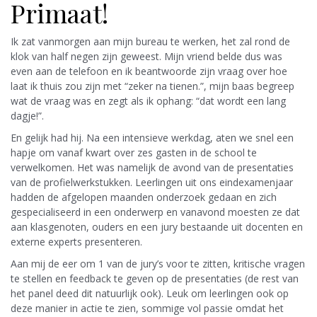
Primaat!
Ik zat vanmorgen aan mijn bureau te werken, het zal rond de
klok van half negen zijn geweest. Mijn vriend belde dus was
even aan de telefoon en ik beantwoorde zijn vraag over hoe
laat ik thuis zou zijn met “zeker na tienen.”, mijn baas begreep
wat de vraag was en zegt als ik ophang: “dat wordt een lang
dagje!”.
En gelijk had hij. Na een intensieve werkdag, aten we snel een
hapje om vanaf kwart over zes gasten in de school te
verwelkomen. Het was namelijk de avond van de presentaties
van de profielwerkstukken. Leerlingen uit ons eindexamenjaar
hadden de afgelopen maanden onderzoek gedaan en zich
gespecialiseerd in een onderwerp en vanavond moesten ze dat
aan klasgenoten, ouders en een jury bestaande uit docenten en
externe experts presenteren.
Aan mij de eer om 1 van de jury’s voor te zitten, kritische vragen
te stellen en feedback te geven op de presentaties (de rest van
het panel deed dit natuurlijk ook). Leuk om leerlingen ook op
deze manier in actie te zien, sommige vol passie omdat het