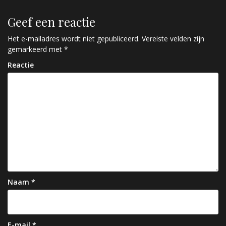
r
Geef een reactie
i
c
Het e-mailadres wordt niet gepubliceerd.
Vereiste velden zijn
gemarkeerd met
*
h
Reactie
t
n
a
v
i
g
a
Naam
*
t
i
E-mail
*