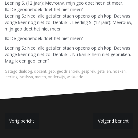
Leerling S. (12 jaar): Mevrouw, mijn geo doet het niet meer.
Ik: De geodriehoek doet het niet meer?
Leerling S.: Nee, alle getallen staan opeens op z’n kop. Dat was
vorige keer nog niet zo. Denk ik… Leerling S. (12 jaar): Mevrouw,
mijn geo doet het niet meer.
Ik: De geodriehoek doet het niet meer?
Leerling S.: Nee, alle getallen staan opeens op z’n kop. Dat was
vorige keer nog niet zo. Denk ik… Nu kan ik hem niet gebruiken.
Mag ik een geo lenen?
Getagd
dialoog
,
docent
,
geo
,
geodriehoek
,
gesprek
,
getallen
,
hoeken
,
leerling
,
lvnslssn
,
meten
,
onderwijs
,
wiskunde
B
Vorig bericht
Volgend bericht
e