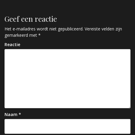
e
r
Geef een reactie
i
c
Het e-mailadres wordt niet gepubliceerd.
Vereiste velden zijn
gemarkeerd met
*
h
Reactie
t
n
a
v
i
g
a
Naam
*
t
i