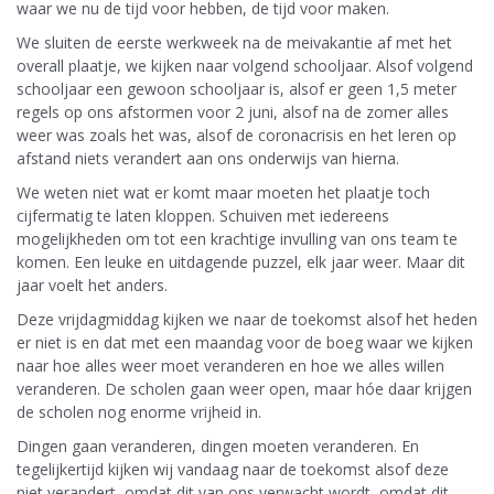
waar we nu de tijd voor hebben, de tijd voor maken.
We sluiten de eerste werkweek na de meivakantie af met het
overall plaatje, we kijken naar volgend schooljaar. Alsof volgend
schooljaar een gewoon schooljaar is, alsof er geen 1,5 meter
regels op ons afstormen voor 2 juni, alsof na de zomer alles
weer was zoals het was, alsof de coronacrisis en het leren op
afstand niets verandert aan ons onderwijs van hierna.
We weten niet wat er komt maar moeten het plaatje toch
cijfermatig te laten kloppen. Schuiven met iedereens
mogelijkheden om tot een krachtige invulling van ons team te
komen. Een leuke en uitdagende puzzel, elk jaar weer. Maar dit
jaar voelt het anders.
Deze vrijdagmiddag kijken we naar de toekomst alsof het heden
er niet is en dat met een maandag voor de boeg waar we kijken
naar hoe alles weer moet veranderen en hoe we alles willen
veranderen. De scholen gaan weer open, maar hóe daar krijgen
de scholen nog enorme vrijheid in.
Dingen gaan veranderen, dingen moeten veranderen. En
tegelijkertijd kijken wij vandaag naar de toekomst alsof deze
niet verandert, omdat dit van ons verwacht wordt, omdat dit