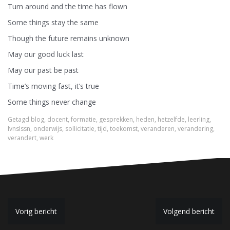
Turn around and the time has flown
Some things stay the same
Though the future remains unknown
May our good luck last
May our past be past
Time’s moving fast, it’s true
Some things never change
Getagd
blog
,
docent
,
formatie
,
gesprekken
,
heden
,
hetzelfde
,
leerling
,
lvnslssn
,
onderwijs
,
sollicitatie
,
tijd
,
toekomst
,
veranderen
,
verandering
,
verandert
,
werk
B
Vorig bericht
Volgend bericht