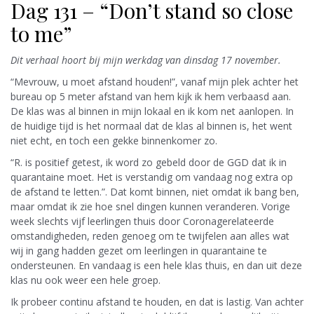
Dag 131 – “Don’t stand so close
to me”
Dit verhaal hoort bij mijn werkdag van dinsdag 17 november.
“Mevrouw, u moet afstand houden!”, vanaf mijn plek achter het
bureau op 5 meter afstand van hem kijk ik hem verbaasd aan.
De klas was al binnen in mijn lokaal en ik kom net aanlopen. In
de huidige tijd is het normaal dat de klas al binnen is, het went
niet echt, en toch een gekke binnenkomer zo.
“R. is positief getest, ik word zo gebeld door de GGD dat ik in
quarantaine moet. Het is verstandig om vandaag nog extra op
de afstand te letten.”. Dat komt binnen, niet omdat ik bang ben,
maar omdat ik zie hoe snel dingen kunnen veranderen. Vorige
week slechts vijf leerlingen thuis door Coronagerelateerde
omstandigheden, reden genoeg om te twijfelen aan alles wat
wij in gang hadden gezet om leerlingen in quarantaine te
ondersteunen. En vandaag is een hele klas thuis, en dan uit deze
klas nu ook weer een hele groep.
Ik probeer continu afstand te houden, en dat is lastig. Van achter