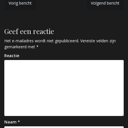
B
Vorig bericht
Volgend bericht
e
r
Geef een reactie
i
c
Het e-mailadres wordt niet gepubliceerd.
Vereiste velden zijn
gemarkeerd met
*
h
Reactie
t
n
a
v
i
g
a
Naam
*