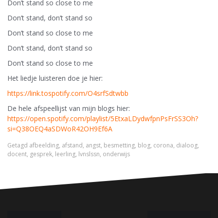
Don’t stand so close to me
Don’t stand, don’t stand so
Don’t stand so close to me
Don’t stand, don’t stand so
Don’t stand so close to me
Het liedje luisteren doe je hier:
https://link.tospotify.com/O4srfSdtwbb
De hele afspeellijst van mijn blogs hier:
https://open.spotify.com/playlist/5EtxaLDydwfpnPsFrSS3Oh?
si=Q38OEQ4aSDWoR42OH9Ef6A
Getagd
afbeelding
,
afstand
,
angst
,
besmetting
,
blog
,
corona
,
dialoog
,
docent
,
gesprek
,
leerling
,
lvnslssn
,
onderwijs