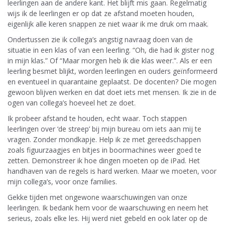
leerlingen aan de andere kant. Het blijft mis gaan. Regelmatig
wijs ik de leerlingen er op dat ze afstand moeten houden,
eigenlijk alle keren snappen ze niet waar ik me druk om maak.
Ondertussen zie ik collega’s angstig navraag doen van de
situatie in een klas of van een leerling. “Oh, die had ik gister nog
in mijn klas.” Of “Maar morgen heb ik die klas weer.”. Als er een
leerling besmet blijkt, worden leerlingen en ouders geïnformeerd
en eventueel in quarantaine geplaatst. De docenten? Die mogen
gewoon blijven werken en dat doet iets met mensen. Ik zie in de
ogen van collega’s hoeveel het ze doet.
Ik probeer afstand te houden, echt waar. Toch stappen
leerlingen over ‘de streep’ bij mijn bureau om iets aan mij te
vragen. Zonder mondkapje. Help ik ze met gereedschappen
zoals figuurzaagjes en bitjes in boormachines weer goed te
zetten. Demonstreer ik hoe dingen moeten op de iPad. Het
handhaven van de regels is hard werken. Maar we moeten, voor
mijn collega’s, voor onze families.
Gekke tijden met ongewone waarschuwingen van onze
leerlingen. Ik bedank hem voor de waarschuwing en neem het
serieus, zoals elke les. Hij werd niet gebeld en ook later op de