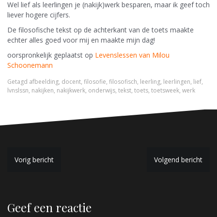
Wel lief als leerlingen je (nakijk)werk besparen, maar ik geef toch
liever hogere cijfers.
De filosofische tekst op de achterkant van de toets maakte
echter alles goed voor mij en maakte mijn dag!
oorspronkelijk geplaatst op
Levenslessen van Milou
Schoonemann
Getagd
afbeelding
,
docent
,
filosofie
,
filosofisch
,
leerling
,
leerlingen
,
lief
,
lvnslssn
,
nakijken
,
nakijkwerk
,
onderwijs
,
tekst
,
toets
,
toetsweek
,
werk
B
Vorig bericht
Volgend bericht
e
r
Geef een reactie
i