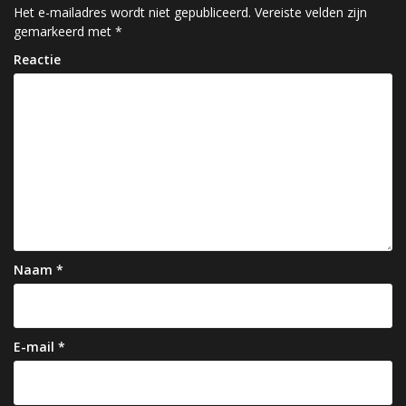
c
Het e-mailadres wordt niet gepubliceerd.
Vereiste velden zijn
gemarkeerd met
*
h
Reactie
t
n
a
v
i
g
a
Naam
*
t
i
e
E-mail
*