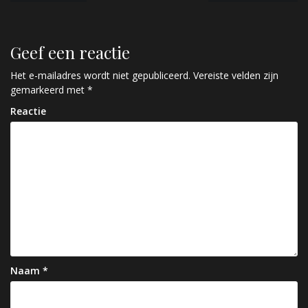
e
r
Geef een reactie
i
c
Het e-mailadres wordt niet gepubliceerd.
Vereiste velden zijn
gemarkeerd met
*
h
Reactie
t
n
a
v
i
g
a
Naam
*
t