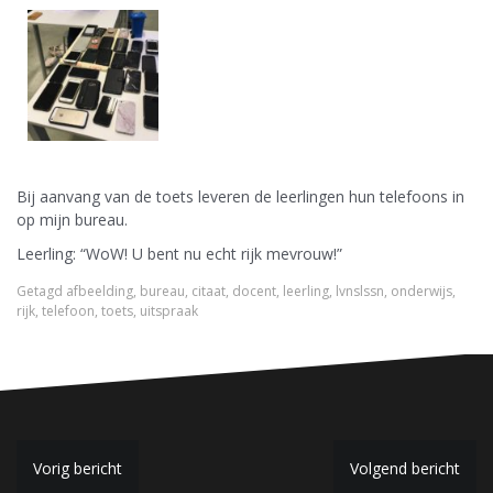
Bij aanvang van de toets leveren de leerlingen hun telefoons in
op mijn bureau.
Leerling: “WoW! U bent nu echt rijk mevrouw!”
Getagd
afbeelding
,
bureau
,
citaat
,
docent
,
leerling
,
lvnslssn
,
onderwijs
,
rijk
,
telefoon
,
toets
,
uitspraak
B
Vorig bericht
Volgend bericht