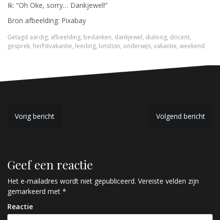
Ik: “Oh Oke, sorry… Dankjewel!”
Bron afbeelding: Pixabay
Getagd
aardig
,
afbeelding
,
bedanken
,
dankjewel
,
dialoog
,
docent
,
gesprek
,
herfstvakantie
,
leerling
,
lvnslssn
,
onderwijs
,
vakantie
,
weekend
B
Vorig bericht
Volgend bericht
e
r
Geef een reactie
i
c
Het e-mailadres wordt niet gepubliceerd.
Vereiste velden zijn
gemarkeerd met
*
h
Reactie
t