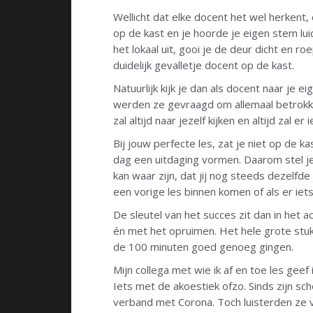
Wellicht dat elke docent het wel herkent, 
op de kast en je hoorde je eigen stem luid
het lokaal uit, gooi je de deur dicht en r
duidelijk gevalletje docent op de kast.
Natuurlijk kijk je dan als docent naar je ei
werden ze gevraagd om allemaal betrokken 
zal altijd naar jezelf kijken en altijd zal er 
Bij jouw perfecte les, zat je niet op de ka
dag een uitdaging vormen. Daarom stel je
kan waar zijn, dat jij nog steeds dezelfd
een vorige les binnen komen of als er iets
De sleutel van het succes zit dan in het a
én met het opruimen. Het hele grote stuk 
de 100 minuten goed genoeg gingen.
Mijn collega met wie ik af en toe les geef 
Iets met de akoestiek ofzo. Sinds zijn sch
verband met Corona. Toch luisterden ze v