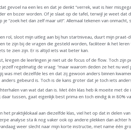
dat gevoel na een les en dat je denkt “verrek, wat is hier misgega
er en bozer worden. Of je slaat op de tafel, terwijl je weet dat 
oep je “zoek het dan zelf maar uit!”. Allemaal tekenen van onmacht,
gen rol, sloot mijn uitleg aan bij hun startniveau, duurt mijn praat-d
te zijn bij de vragen die gesteld worden, faciliteer ik het leren
iets te zien zijn. Er is altijd iets wat beter kan.
st, kregen de leerlingen je niet uit de focus of de flow. Toch zijn
 jezelf regelmatig de vraag: “maar waarom deden ze het nu wel g
e jij was met dezelfde les en dat zij gewoon anders binnen kwamen
 anders gebeurd is. Toch is de kans groter dat je toch iets ander
chterhalen van wat dat dan is. Met één klas heb ik moeite met de 
daar tussen, gaat eigenlijk best prima en toch eindig ik in 80% va
in het praktijklokaal aan diezelfde klas, viel het op dat in delen va
erpe analyse sta ik nog vaker ook op andere plekken dan achter het
andaag weer slecht naar mijn korte instructie, met name één gro