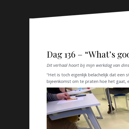
n
Dag 136 – “What’s go
Dit verhaal hoort bij mijn werkdag van di
“Het is toch eigenlijk belachelijk dat ee
bijeenkomst om te praten hoe het gaat, el