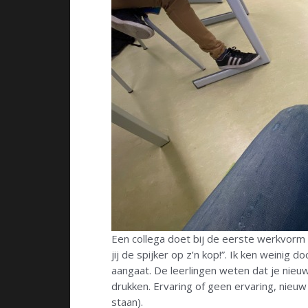
Een collega doet bij de eerste werkvorm w
jij de spijker op z’n kop!”. Ik ken weinig
aangaat. De leerlingen weten dat je nieuw
drukken. Ervaring of geen ervaring, nieuw
staan).