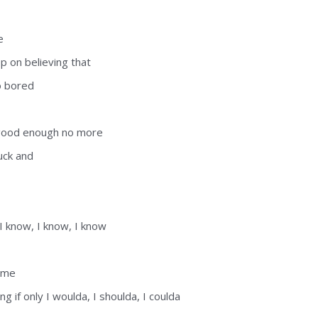
e
p on believing that
so bored
t good enough no more
uck and
 I know, I know, I know
r me
ng if only I woulda, I shoulda, I coulda