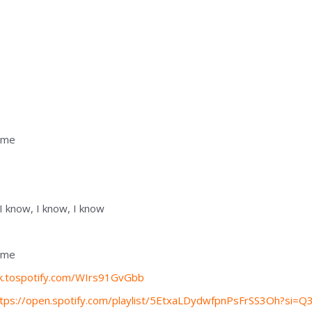
r me
 I know, I know, I know
r me
ink.tospotify.com/WIrs91GvGbb
ttps://open.spotify.com/playlist/5EtxaLDydwfpnPsFrSS3Oh?