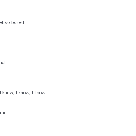
get so bored
and
 I know, I know, I know
r me