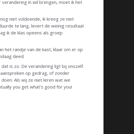
r verandering in wil brengen, moet ik het
nog niet voldoende, ik kreeg ze niet
duurde te lang, levert de weinig resultaat
ag ik de klas opeens als groep
an het randje van de kast, klaar om er op
vandaag deed.
at is zo. De verandering ligt bij onszelf.
r aanspreken op gedrag, of zonder
doen. Als wij ze niet leren wat we
ually you get what’s good for you!