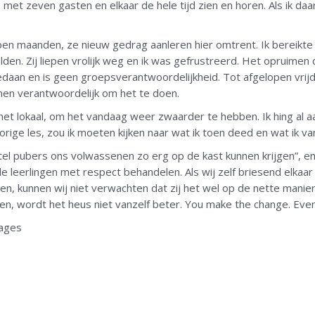
, met zeven gasten en elkaar de hele tijd zien en horen. Als ik daa
pen maanden, ze nieuw gedrag aanleren hier omtrent. Ik bereikte 
lden. Zij liepen vrolijk weg en ik was gefrustreerd. Het opruimen 
daan en is geen groepsverantwoordelijkheid. Tot afgelopen vrijd
men verantwoordelijk om het te doen.
t het lokaal, om het vandaag weer zwaarder te hebben. Ik hing al a
 vorige les, zou ik moeten kijken naar wat ik toen deed en wat ik 
 stel pubers ons volwassenen zo erg op de kast kunnen krijgen”, en d
 leerlingen met respect behandelen. Als wij zelf briesend elkaa
, kunnen wij niet verwachten dat zij het wel op de nette manier 
, wordt het heus niet vanzelf beter. You make the change. Event
tages