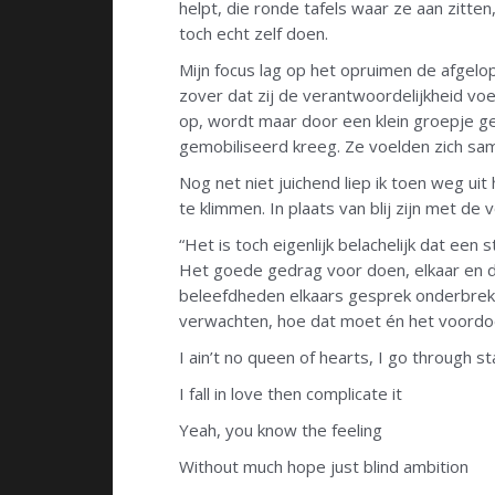
helpt, die ronde tafels waar ze aan zitten
toch echt zelf doen.
Mijn focus lag op het opruimen de afgelo
zover dat zij de verantwoordelijkheid voe
op, wordt maar door een klein groepje ge
gemobiliseerd kreeg. Ze voelden zich sa
Nog net niet juichend liep ik toen weg ui
te klimmen. In plaats van blij zijn met de
“Het is toch eigenlijk belachelijk dat een
Het goede gedrag voor doen, elkaar en de
beleefdheden elkaars gesprek onderbreken
verwachten, hoe dat moet én het voordoen
I ain’t no queen of hearts, I go through s
I fall in love then complicate it
Yeah, you know the feeling
Without much hope just blind ambition