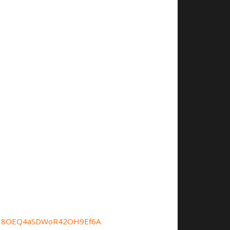
si=Q38OEQ4aSDWoR42OH9Ef6A