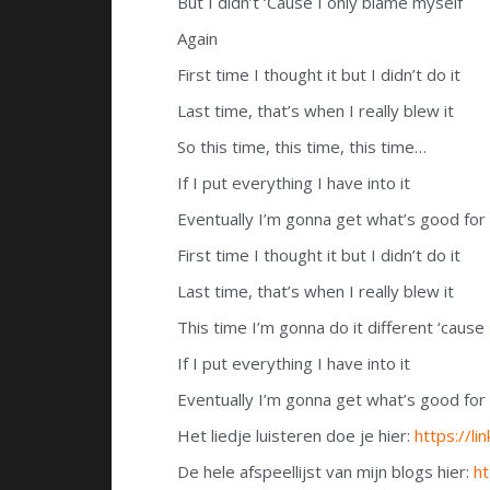
But I didn’t ‘Cause I only blame myself
Again
First time I thought it but I didn’t do it
Last time, that’s when I really blew it
So this time, this time, this time…
If I put everything I have into it
Eventually I’m gonna get what’s good fo
First time I thought it but I didn’t do it
Last time, that’s when I really blew it
This time I’m gonna do it different ‘cause
If I put everything I have into it
Eventually I’m gonna get what’s good fo
Het liedje luisteren doe je hier:
https://l
De hele afspeellijst van mijn blogs hier:
h