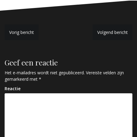
B
Vorig bericht
Volgend bericht
e
r
Geef een reactie
i
c
Het e-mailadres wordt niet gepubliceerd.
Vereiste velden zijn
gemarkeerd met
*
h
Reactie
t
n
a
v
i