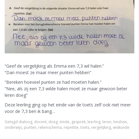
“Geef de vergelijking als Emma een 7,3 wil halen.”
“Dan moest ze maar meer punten hebben”
“Bereken hoeveel punten ze had moeten halen.”
“Nee, als zij een 7,3 wilde halen moet ze maar gewoon beter
leren doeg”
Deze leerling ging op het einde van de toets zelf ook niet meer
voor de 7,3 ben ik bang…
Getagd
dialoog
,
docent
,
doeg
,
einde
,
gesprek
,
leerling
,
leren
,
lvnslssn
,
onderwijs
,
punten
,
rekenschema
,
repetitie
,
toets
,
vergelijking
,
wiskunde