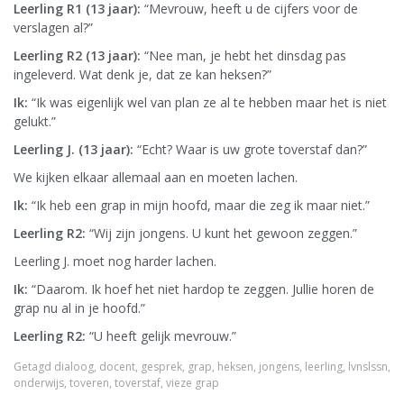
Leerling R1 (13 jaar):
“Mevrouw, heeft u de cijfers voor de
verslagen al?”
Leerling R2 (13 jaar):
“Nee man, je hebt het dinsdag pas
ingeleverd. Wat denk je, dat ze kan heksen?”
Ik:
“Ik was eigenlijk wel van plan ze al te hebben maar het is niet
gelukt.”
Leerling J. (13 jaar):
“Echt? Waar is uw grote toverstaf dan?”
We kijken elkaar allemaal aan en moeten lachen.
Ik:
“Ik heb een grap in mijn hoofd, maar die zeg ik maar niet.”
Leerling R2:
“Wij zijn jongens. U kunt het gewoon zeggen.”
Leerling J. moet nog harder lachen.
Ik:
“Daarom. Ik hoef het niet hardop te zeggen. Jullie horen de
grap nu al in je hoofd.”
Leerling R2:
“U heeft gelijk mevrouw.”
Getagd
dialoog
,
docent
,
gesprek
,
grap
,
heksen
,
jongens
,
leerling
,
lvnslssn
,
onderwijs
,
toveren
,
toverstaf
,
vieze grap