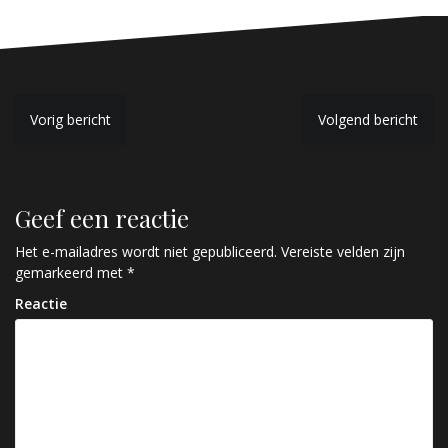
B
Vorig bericht
Volgend bericht
e
r
Geef een reactie
i
c
Het e-mailadres wordt niet gepubliceerd.
Vereiste velden zijn
gemarkeerd met
*
h
Reactie
t
n
a
v