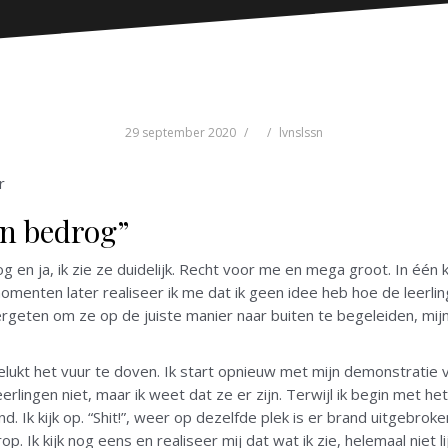
29 september 2020
lvnslssn
r
jn bedrog”
en ja, ik zie ze duidelijk. Recht voor me en mega groot. In één 
menten later realiseer ik me dat ik geen idee heb hoe de leerl
vergeten om ze op de juiste manier naar buiten te begeleiden, mij
elukt het vuur te doven. Ik start opnieuw met mijn demonstratie 
erlingen niet, maar ik weet dat ze er zijn. Terwijl ik begin met h
. Ik kijk op. “Shit!”, weer op dezelfde plek is er brand uitgebroke
 Ik kijk nog eens en realiseer mij dat wat ik zie, helemaal niet lijk