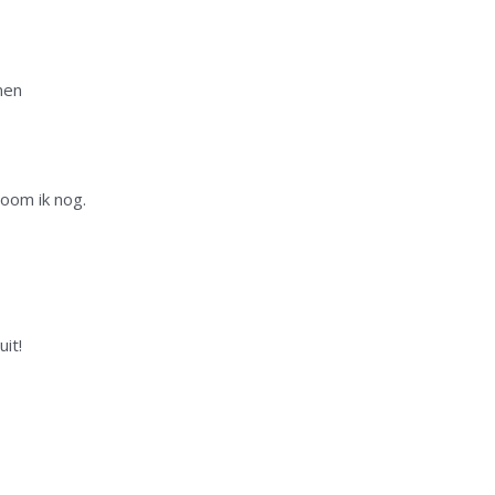
nen
room ik nog.
it!