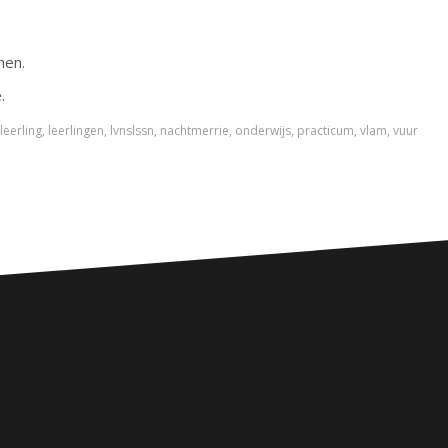
nen.
.
leerling
,
leerlingen
,
lvnslssn
,
nachtmerrie
,
onderwijs
,
practicum
,
vlam
,
vuur