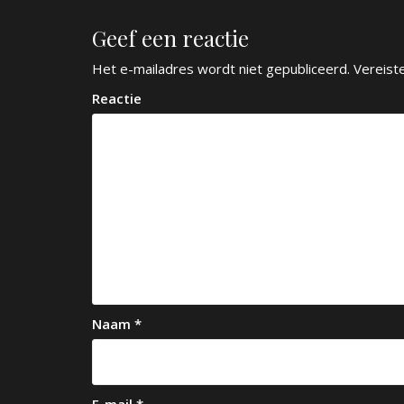
r
Geef een reactie
i
c
Het e-mailadres wordt niet gepubliceerd.
Vereist
h
Reactie
t
n
a
v
i
g
a
Naam
*
t
i
e
E-mail
*