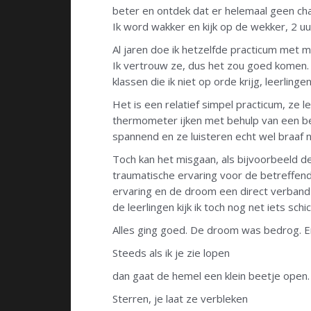
beter en ontdek dat er helemaal geen chaos
Ik word wakker en kijk op de wekker, 2 uur
Al jaren doe ik hetzelfde practicum met mi
Ik vertrouw ze, dus het zou goed komen. T
klassen die ik niet op orde krijg, leerlin
Het is een relatief simpel practicum, ze 
thermometer ijken met behulp van een be
spannend en ze luisteren echt wel braaf 
Toch kan het misgaan, als bijvoorbeeld d
traumatische ervaring voor de betreffend
ervaring en de droom een direct verband 
de leerlingen kijk ik toch nog net iets schi
Alles ging goed. De droom was bedrog. En 
Steeds als ik je zie lopen
dan gaat de hemel een klein beetje open.
Sterren, je laat ze verbleken