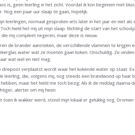
 is, geen leerling in het zicht. Voordat ik kon beginnen met blusse
. Nog een paar uur slaap te gaan, hopelijk.
jn leerlingen, normaal gesproken iets later in het jaar en niet als
och hield het mij uit mijn slaap. Richting de start van het school
gen die mij compleet negeren, maar deze is nieuw.
leren de brander aansteken, de verschillende vlammen te krijgen 
kerglas water wat ze moeten gaan koken. Onschuldig. Ze vinden 
naar wat wel en niet mag.
e driepoot verplaatst wordt waar het kokende water op staat. Ex
e leerling, die, volgens mij, nog steeds een brandwond op haar b
hebben, maar het hield me toch bezig. Als ik de middag daarna 
chtiger, alerter om mij heen.
toen ik wakker werd, stond mijn lokaal er gelukkig nog. Dromen ko