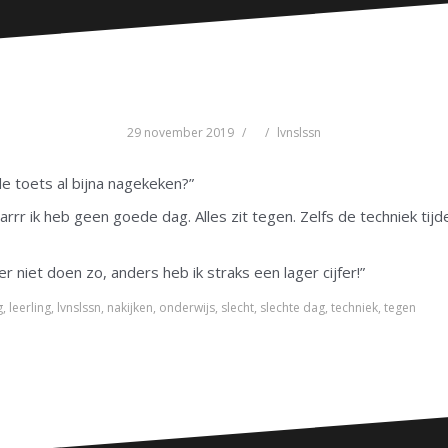
29 november 2019
lvnslssn
e toets al bijna nagekeken?”
rr ik heb geen goede dag. Alles zit tegen. Zelfs de techniek tijden
r niet doen zo, anders heb ik straks een lager cijfer!”
g
,
leerling
,
lvnslssn
,
nakijken
,
onderwijs
,
slecht
,
slechte dag
,
techniek
,
tegen