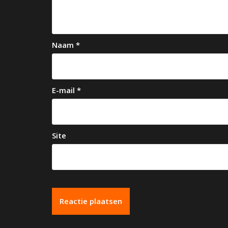
i
g
a
Naam
*
t
i
e
E-mail
*
Site