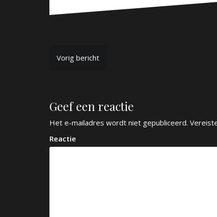
B
Vorig bericht
e
r
Geef een reactie
i
c
Het e-mailadres wordt niet gepubliceerd.
Vereist
h
Reactie
t
n
a
v