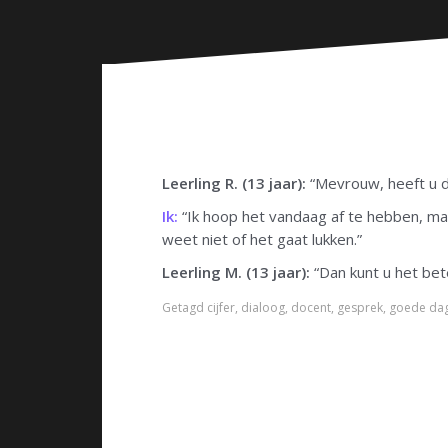
n
Leerling R. (13 jaar):
“Mevrouw, heeft u d
Ik:
“Ik hoop het vandaag af te hebben, maar
weet niet of het gaat lukken.”
Leerling M. (13 jaar):
“Dan kunt u het bete
Getagd
cijfer
,
dialoog
,
docent
,
gesprek
,
goede da