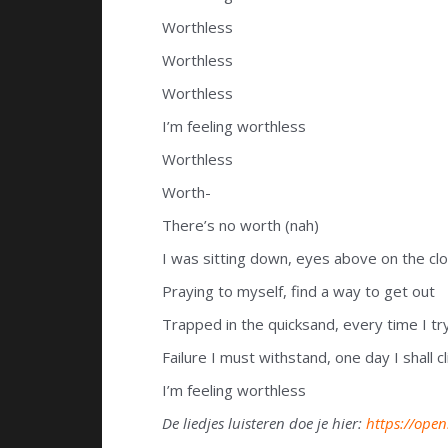
Worthless
Worthless
Worthless
I’m feeling worthless
Worthless
Worth-
There’s no worth (nah)
I was sitting down, eyes above on the cl
Praying to myself, find a way to get out
Trapped in the quicksand, every time I tr
Failure I must withstand, one day I shall 
I’m feeling worthless
De liedjes luisteren doe je hier:
https://ope