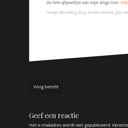
De hele afspeellijst van mijn blogs hier:
htt
Getagd
afbeelding
,
blog
,
docent
,
efficient
,
grip
,
lee
B
Vorig bericht
e
r
Geef een reactie
i
c
Het e-mailadres wordt niet gepubliceerd.
Vereist