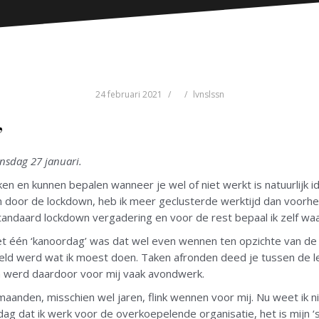
24 februari 2021
lvnslssn
”
nsdag 27 januari.
aken en kunnen bepalen wanneer je wel of niet werkt is natuurlijk 
door de lockdown, heb ik meer geclusterde werktijd dan voorhe
andaard lockdown vergadering en voor de rest bepaal ik zelf waa
et één ‘kanoordag’ was dat wel even wennen ten opzichte van de 
rteld werd wat ik moest doen. Taken afronden deed je tussen de 
en werd daardoor voor mij vaak avondwerk.
nden, misschien wel jaren, flink wennen voor mij. Nu weet ik ni
ag dat ik werk voor de overkoepelende organisatie, het is mijn ‘sc