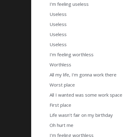
I’m feeling useless
Useless
Useless
Useless
Useless
I’m feeling worthless
Worthless
All my life, I’m gonna work there
Worst place
All I wanted was some work space
First place
Life wasn’t fair on my birthday
Oh hurt me
I’m feeling worthless