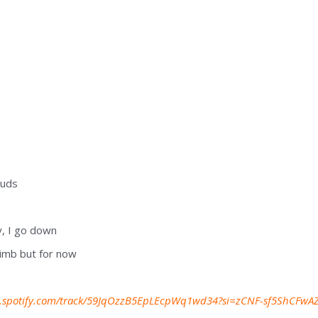
ouds
y, I go down
climb but for now
n.spotify.com/track/59JqOzzB5EpLEcpWq1wd34?si=zCNF-sf5ShCFwAZ