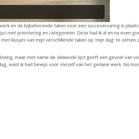
 werk en de bijbehorende taken voor een succeservaring in plaats
jst met prioritering en categorieën. Deze had ik al en na even goed
met klusjes van mijn verschillende taken op ‘mijn dag’ te zette
 beloning, maar met name de slinkende lijst geeft een gevoel van 
ag, want ik had bewijs voor mezelf van het gedane werk. No more