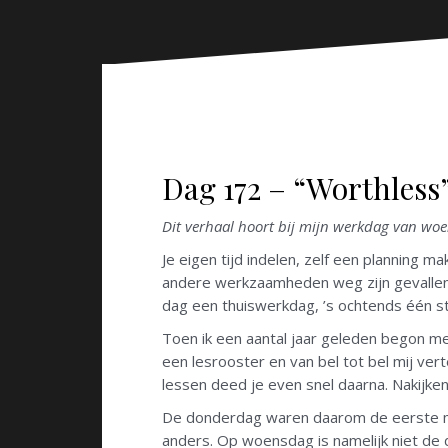
n
Dag 172 – “Worthless
Dit verhaal hoort bij mijn werkdag van woe
Je eigen tijd indelen, zelf een planning m
andere werkzaamheden weg zijn gevallen 
dag een thuiswerkdag, ’s ochtends één st
Toen ik een aantal jaar geleden begon m
een lesrooster en van bel tot bel mij ve
lessen deed je even snel daarna. Nakijk
De donderdag waren daarom de eerste maa
anders. Op woensdag is namelijk niet de d