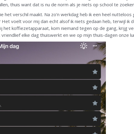
, thuis want dat is nu de norm als je niets op school te zoeken
s die het verschil maakt. Na zo’n werkdag heb ik een heel nuttelo
 Het voelt voor mij dan echt alsof ik niets gedaan heb, terwijl ik 
ij het koffiezetapparaat, kom niemand tegen op de gang, krijg ve
 vriendlief elke dag thuiswerkt en we op mijn thuis-dagen onze l