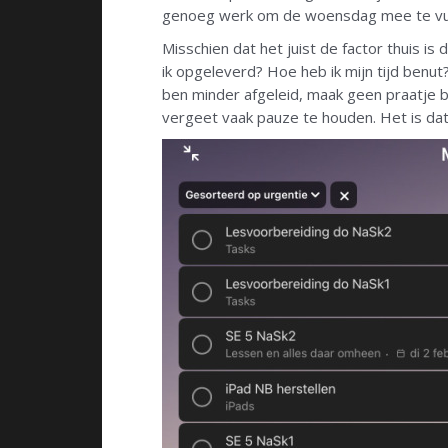
genoeg werk om de woensdag mee te vullen
Misschien dat het juist de factor thuis i
ik opgeleverd? Hoe heb ik mijn tijd benut?
ben minder afgeleid, maak geen praatje b
vergeet vaak pauze te houden. Het is dat