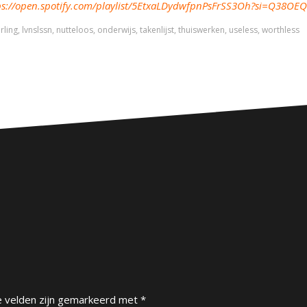
ps://open.spotify.com/playlist/5EtxaLDydwfpnPsFrSS3Oh?si=Q38
rling
,
lvnslssn
,
nutteloos
,
onderwijs
,
takenlijst
,
thuiswerken
,
useless
,
worthless
e velden zijn gemarkeerd met
*