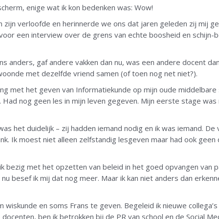
n scherm, enige wat ik kon bedenken was: Wow!
n zijn verloofde en herinnerde we ons dat jaren geleden zij mij ge
k voor een interview over de grens van echte boosheid en schijn
ns anders, gaf andere vakken dan nu, was een andere docent dan
woonde met dezelfde vriend samen (of toen nog net niet?).
ring met het geven van Informatiekunde op mijn oude middelbare sc
. Had nog geen les in mijn leven gegeven. Mijn eerste stage was
was het duidelijk – zij hadden iemand nodig en ik was iemand. De 
denk. Ik moest niet alleen zelfstandig lesgeven maar had ook geen
k bezig met het opzetten van beleid in het goed opvangen van p
nu besef ik mij dat nog meer. Maar ik kan niet anders dan erkenn
om wiskunde en soms Frans te geven. Begeleid ik nieuwe collega’s 
docenten, ben ik betrokken bij de PR van school en de Social Me