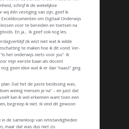
heid, schrijf ik de wekelijkse
wij één vestiging van zijn, geef ik
 en Exceldocumenten om Digitaal Onderwijs
n lessen voor te bereiden en toetsen na
gitools. En ja… Ik geef ook nog les.
dagverblijf (ik wist niet wat ik wilde
schatting te maken hoe ik dit vond. Ver-
is het onderwijs niets voor jou”. Ik
voor mijn eerste baan als docent
ik nog geen idee wat ik er dan “naast” ging
lan. Dat het de juiste beslissing was,
t doen weinig mensen je na” – en juist dat
 voelt kan ik wel erkennen want toen een
n, begreep ik niet. Ik vind dit gewoon
jkje in de samenloop van omstandigheden
en, maar dat was dus niet zo.