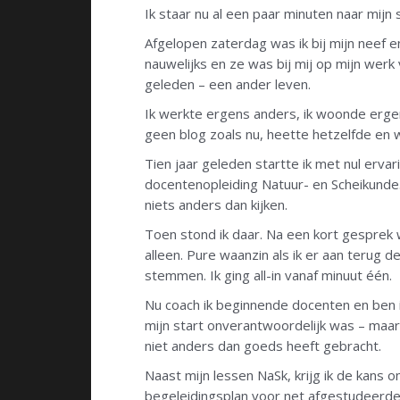
Ik staar nu al een paar minuten naar mij
Afgelopen zaterdag was ik bij mijn neef e
nauwelijks en ze was bij mij op mijn wer
geleden – een ander leven.
Ik werkte ergens anders, ik woonde erge
geen blog zoals nu, heette hetzelfde en 
Tien jaar geleden startte ik met nul erva
docentenopleiding Natuur- en Scheikunde
niets anders dan kijken.
Toen stond ik daar. Na een kort gesprek 
alleen. Pure waanzin als ik er aan terug 
stemmen. Ik ging all-in vanaf minuut één.
Nu coach ik beginnende docenten en ben i
mijn start onverantwoordelijk was – maar 
niet anders dan goeds heeft gebracht.
Naast mijn lessen NaSk, krijg ik de kans 
begeleidingsplan voor net afgestudeerde 