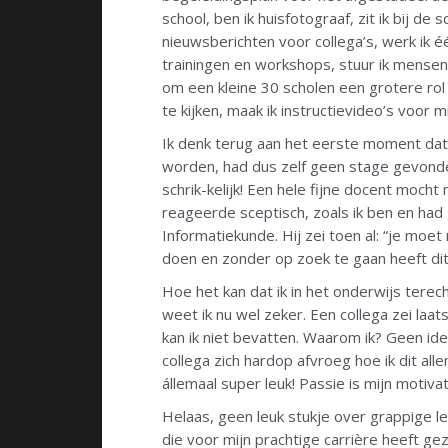
school, ben ik huisfotograaf, zit ik bij de
nieuwsberichten voor collega’s, werk ik éé
trainingen en workshops, stuur ik mensen 
om een kleine 30 scholen een grotere rol 
te kijken, maak ik instructievideo’s voor m
Ik denk terug aan het eerste moment dat ik
worden, had dus zelf geen stage gevonden
schrik-kelijk! Een hele fijne docent mocht
reageerde sceptisch, zoals ik ben en had
Informatiekunde. Hij zei toen al: “je moet 
doen en zonder op zoek te gaan heeft dit
Hoe het kan dat ik in het onderwijs tere
weet ik nu wel zeker. Een collega zei laats
kan ik niet bevatten. Waarom ik? Geen ide
collega zich hardop afvroeg hoe ik dit al
állemaal super leuk! Passie is mijn motivat
Helaas, geen leuk stukje over grappige l
die voor mijn prachtige carrière heeft ge