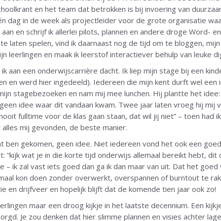
 schoolkrant en het team dat betrokken is bij invoering van duurzaam
n dag in de week als projectleider voor de grote organisatie waar 
aan en schrijf ik allerlei pilots, plannen en andere droge Word-
te laten spelen, vind ik daarnaast nog de tijd om te bloggen, mij
ijn leerlingen en maak ik leerstof interactiever behulp van leuke di
 aan een onderwijscarrière dacht. Ik liep mijn stage bij een kinder
 en werd hier ingedeeld). Iedereen die mijn kent durft wel een in
 mijn stagebezoeken en nam mij mee lunchen. Hij plantte het idee: “
 geen idee waar dit vandaan kwam. Twee jaar laten vroeg hij mij 
nooit fulltime voor de klas gaan staan, dat wil jij niet” – toen had 
 alles mij gevonden, de beste manier.
cht ben gekomen, geen idee. Niet iedereen vond het ook een goed p
t: “kijk wat je in die korte tijd onderwijs allemaal bereikt hebt, di
e – ik zal vast iets goed dan ga ik dan maar van uit. Dat het goed
lemaal kon doen zonder overwerkt, overspannen of burntout te rake
ie en drijfveer en hopelijk blijft dat de komende tien jaar ook zo!
eerlingen maar een droog kijkje in het laatste decennium. Een ki
zorgd. Je zou denken dat hier slimme plannen en visies achter lag