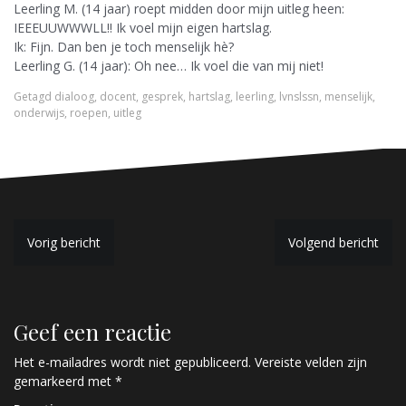
Leerling M. (14 jaar) roept midden door mijn uitleg heen:
IEEEUUWWWLL!! Ik voel mijn eigen hartslag.
Ik: Fijn. Dan ben je toch menselijk hè?
Leerling G. (14 jaar): Oh nee… Ik voel die van mij niet!
Getagd
dialoog
,
docent
,
gesprek
,
hartslag
,
leerling
,
lvnslssn
,
menselijk
,
onderwijs
,
roepen
,
uitleg
B
Vorig bericht
Volgend bericht
e
r
Geef een reactie
i
c
Het e-mailadres wordt niet gepubliceerd.
Vereiste velden zijn
gemarkeerd met
*
h