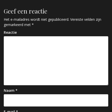
r
Geef een reactie
i
c
Het e-mailadres wordt niet gepubliceerd.
Vereiste velden zijn
gemarkeerd met
*
h
Reactie
t
n
a
v
i
g
a
Naam
*
t
i
E-mail
*