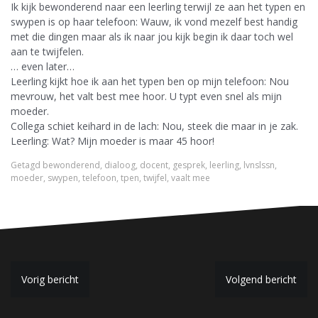
Ik kijk bewonderend naar een leerling terwijl ze aan het typen en
swypen is op haar telefoon: Wauw, ik vond mezelf best handig
met die dingen maar als ik naar jou kijk begin ik daar toch wel
aan te twijfelen.
… even later…
Leerling kijkt hoe ik aan het typen ben op mijn telefoon: Nou
mevrouw, het valt best mee hoor. U typt even snel als mijn
moeder.
Collega schiet keihard in de lach: Nou, steek die maar in je zak.
Leerling: Wat? Mijn moeder is maar 45 hoor!
Getagd
bewonderend
,
dialoog
,
docent
,
gesprek
,
leerling
,
lvnslssn
,
moeder
,
swypen
,
telefoon
,
tpen
,
twijfel
,
vaalt mee
B
Vorig bericht
Volgend bericht
e