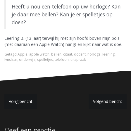
Heeft u nou een telefoon op uw horloge? Kan
je daar mee bellen? Kan je er spelletjes op
doen?
Leerling B. (13 jaar) terwijl hij met zijn hoofd boven mijn pols
(met daaraan een Apple Watch) hangt en kijkt naar wat ik doe.
Getagd
Apple
,
apple watch
,
bellen
,
citaat
,
docent
,
horloge
,
leerling
,
lvnslssn
,
onderwijs
,
spelletjes
,
telefoon
,
uitspraak
B
Vorig bericht
Volgend bericht
e
r
Geef een reactie