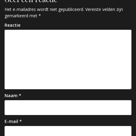
i
c
Het e-mailadres wordt niet gepubliceerd.
Vereiste velden zijn
gemarkeerd met
*
h
Reactie
t
n
a
v
i
g
a
Naam
*
t
i
e
E-mail
*