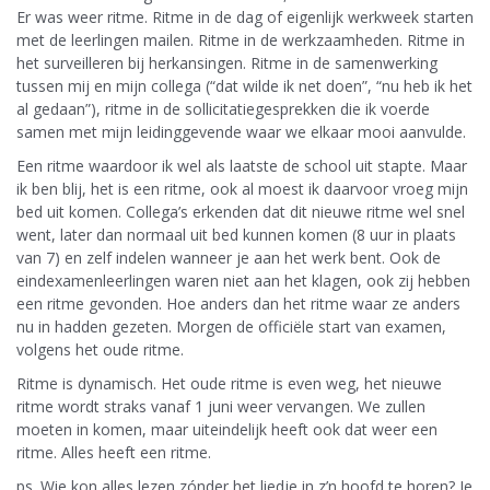
Er was weer ritme. Ritme in de dag of eigenlijk werkweek starten
met de leerlingen mailen. Ritme in de werkzaamheden. Ritme in
het surveilleren bij herkansingen. Ritme in de samenwerking
tussen mij en mijn collega (“dat wilde ik net doen”, “nu heb ik het
al gedaan”), ritme in de sollicitatiegesprekken die ik voerde
samen met mijn leidinggevende waar we elkaar mooi aanvulde.
Een ritme waardoor ik wel als laatste de school uit stapte. Maar
ik ben blij, het is een ritme, ook al moest ik daarvoor vroeg mijn
bed uit komen. Collega’s erkenden dat dit nieuwe ritme wel snel
went, later dan normaal uit bed kunnen komen (8 uur in plaats
van 7) en zelf indelen wanneer je aan het werk bent. Ook de
eindexamenleerlingen waren niet aan het klagen, ook zij hebben
een ritme gevonden. Hoe anders dan het ritme waar ze anders
nu in hadden gezeten. Morgen de officiële start van examen,
volgens het oude ritme.
Ritme is dynamisch. Het oude ritme is even weg, het nieuwe
ritme wordt straks vanaf 1 juni weer vervangen. We zullen
moeten in komen, maar uiteindelijk heeft ook dat weer een
ritme. Alles heeft een ritme.
ps. Wie kon alles lezen zónder het liedje in z’n hoofd te horen? Je