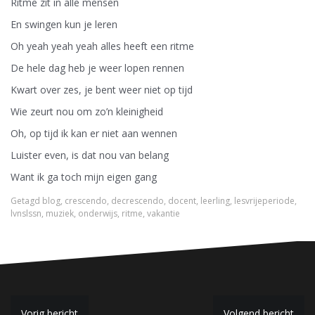
Ritme zit in alle mensen
En swingen kun je leren
Oh yeah yeah yeah alles heeft een ritme
De hele dag heb je weer lopen rennen
Kwart over zes, je bent weer niet op tijd
Wie zeurt nou om zo’n kleinigheid
Oh, op tijd ik kan er niet aan wennen
Luister even, is dat nou van belang
Want ik ga toch mijn eigen gang
Getagd
blog
,
crescendo
,
decrescendo
,
docent
,
leerling
,
lesvrijeperiode
,
lvnslssn
,
muziek
,
onderwijs
,
ritme
,
vakantie
Vorig bericht
Volgend bericht