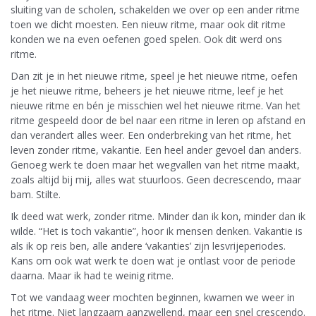
sluiting van de scholen, schakelden we over op een ander ritme
toen we dicht moesten. Een nieuw ritme, maar ook dit ritme
konden we na even oefenen goed spelen. Ook dit werd ons
ritme.
Dan zit je in het nieuwe ritme, speel je het nieuwe ritme, oefen
je het nieuwe ritme, beheers je het nieuwe ritme, leef je het
nieuwe ritme en bén je misschien wel het nieuwe ritme. Van het
ritme gespeeld door de bel naar een ritme in leren op afstand en
dan verandert alles weer. Een onderbreking van het ritme, het
leven zonder ritme, vakantie. Een heel ander gevoel dan anders.
Genoeg werk te doen maar het wegvallen van het ritme maakt,
zoals altijd bij mij, alles wat stuurloos. Geen decrescendo, maar
bam. Stilte.
Ik deed wat werk, zonder ritme. Minder dan ik kon, minder dan ik
wilde. “Het is toch vakantie”, hoor ik mensen denken. Vakantie is
als ik op reis ben, alle andere ‘vakanties’ zijn lesvrijeperiodes.
Kans om ook wat werk te doen wat je ontlast voor de periode
daarna. Maar ik had te weinig ritme.
Tot we vandaag weer mochten beginnen, kwamen we weer in
het ritme. Niet langzaam aanzwellend, maar een snel crescendo.