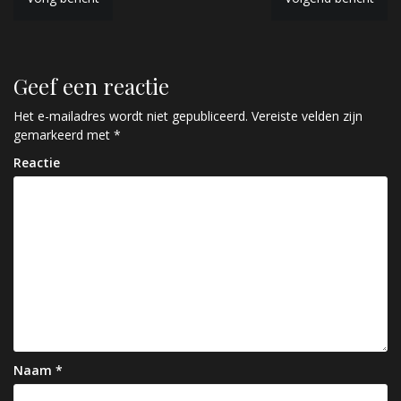
B
e
r
Geef een reactie
i
c
Het e-mailadres wordt niet gepubliceerd.
Vereiste velden zijn
gemarkeerd met
*
h
Reactie
t
n
a
v
i
g
a
Naam
*
t