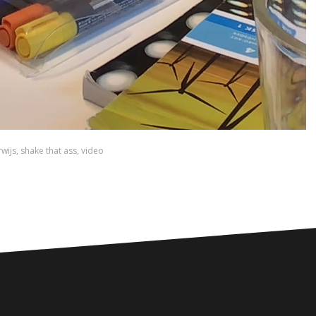
wijs
,
shake that ass
,
video