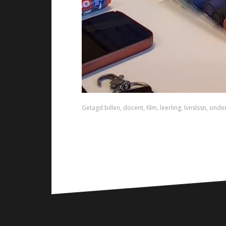
Getagd
billen
,
docent
,
film
,
leerling
,
lvnslssn
,
onder