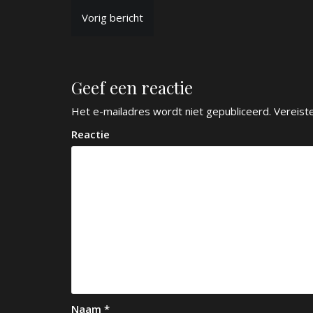
B
Vorig bericht
e
r
Geef een reactie
i
c
Het e-mailadres wordt niet gepubliceerd.
Vereist
h
Reactie
t
n
a
v
i
g
a
Naam
*