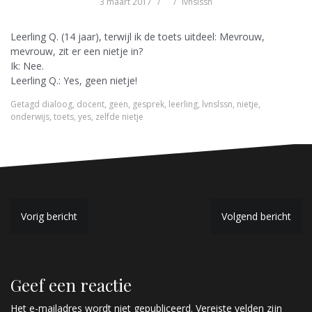
3 maart 2017
lvnslssn
Leerling Q. (14 jaar), terwijl ik de toets uitdeel: Mevrouw,
mevrouw, zit er een nietje in?
Ik: Nee.
Leerling Q.: Yes, geen nietje!
Getagd
dialoog
,
docent
,
geen
,
gesprek
,
leerling
,
lvnslssn
,
nietje
,
onderwijs
,
toets
,
yes
,
zelfde nietje
B
Vorig bericht
Volgend bericht
e
r
Geef een reactie
i
Het e-mailadres wordt niet gepubliceerd.
Vereiste velden zijn