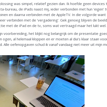
oplossing was simpel, relatief gezien dan. Ik hoefde geen devices
ta-bureau, de iPads naast mij, ieder verbonden met hun ‘eigen’ 
oinen en daarna verbinden met de AppleTV. In die volgorde want al
eer verbinden met de ‘vergadering’. Gek genoeg blijven de beelde
tie met de iPad en de tv, soms wat vertraagd maar het lukt wel.
jn voorbereiding, het blijkt nog belangrijk om de presentatie goed
ijn ogen, al helemaal kloppen en er moeten al dia’s klaar staan vo
ld. Alle oefenopgaven schud ik vanaf vandaag niet meer uit mijn 