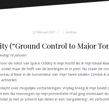
22 februari 2021
lvnslssn
ity (“Ground Control to Major To
andag 18 januari.
 hoor de tekst van Space Oddity in mijn hoofd als ik mijn lokaal k
zodat maar de helft van de leerlingen er in past. Nu staan de stoe
bureau al klaar in de tussendeur van ‘mijn’ twee lokalen. Omdat ik
 achterliet.
edacht over mogelijke verbeteringen. Vrijdag kreeg ik mijn beeld 
nel een dia toevoegen op mijn presentatie-iPad ging moeizaam d
dat je niet je scherm kan delen in een ‘vergadering’, en verbon