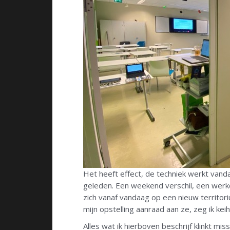
Het heeft effect, de techniek werkt vanda
geleden. Een weekend verschil, een werkda
zich vanaf vandaag op een nieuw territoriu
mijn opstelling aanraad aan ze, zeg ik kei
Alles wat ik hierboven beschrijf klinkt mi