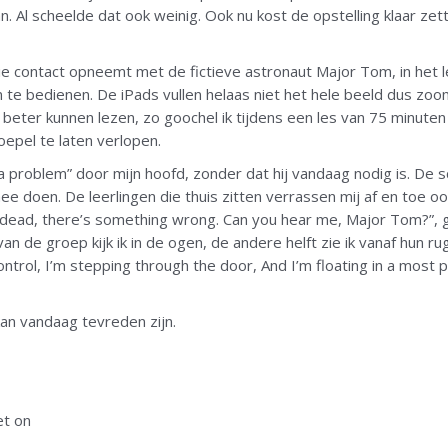
. Al scheelde dat ook weinig. Ook nu kost de opstelling klaar zett
ie contact opneemt met de fictieve astronaut Major Tom, in het 
 te bedienen. De iPads vullen helaas niet het hele beeld dus zo
beter kunnen lezen, zo goochel ik tijdens een les van 75 minuten
epel te laten verlopen.
 problem” door mijn hoofd, zonder dat hij vandaag nodig is. De s
mee doen. De leerlingen die thuis zitten verrassen mij af en toe o
t’s dead, there’s something wrong. Can you hear me, Major Tom?”, g
 van de groep kijk ik in de ogen, de andere helft zie ik vanaf hun ru
ntrol, I’m stepping through the door, And I’m floating in a most p
kan vandaag tevreden zijn.
et on