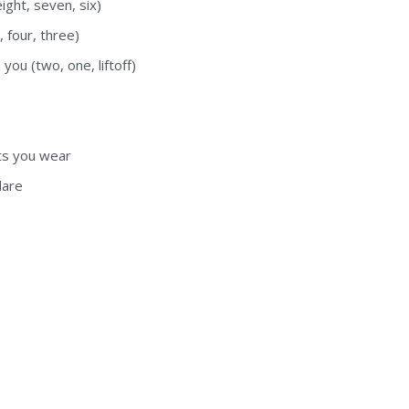
ight, seven, six)
 four, three)
you (two, one, liftoff)
ts you wear
dare