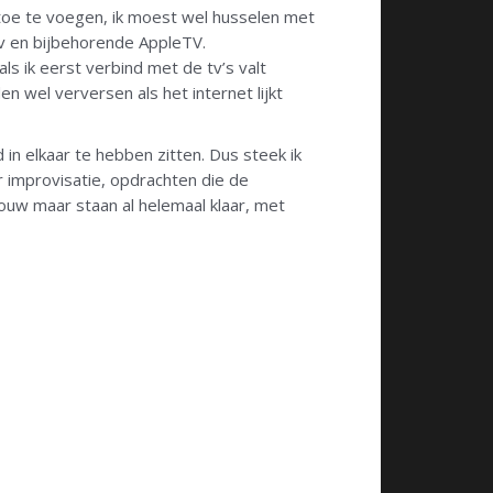
 toe te voegen, ik moest wel husselen met
tv en bijbehorende AppleTV.
s ik eerst verbind met de tv’s valt
n wel verversen als het internet lijkt
 in elkaar te hebben zitten. Dus steek ik
or improvisatie, opdrachten die de
mouw maar staan al helemaal klaar, met