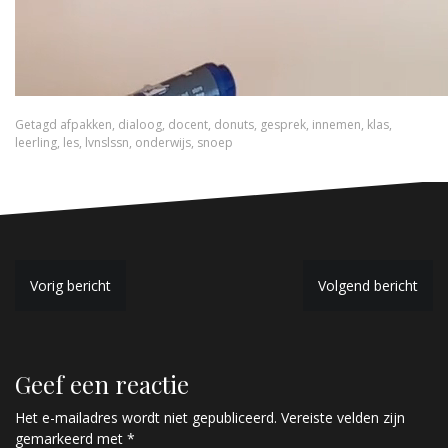
Getagd
afpakken
,
dialoog
,
docent
,
donuts
,
gesprek
,
innemen
,
klas
,
leerling
,
les
,
lvnslssn
,
onderwijs
,
snoep
B
Vorig bericht
Volgend bericht
e
r
Geef een reactie
i
c
Het e-mailadres wordt niet gepubliceerd.
Vereiste velden zijn
gemarkeerd met
*