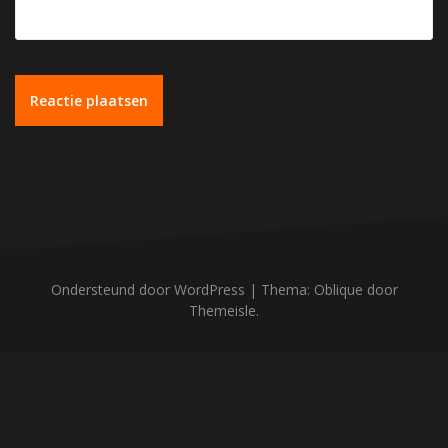
Ondersteund door WordPress
|
Thema:
Oblique
door
Themeisle.