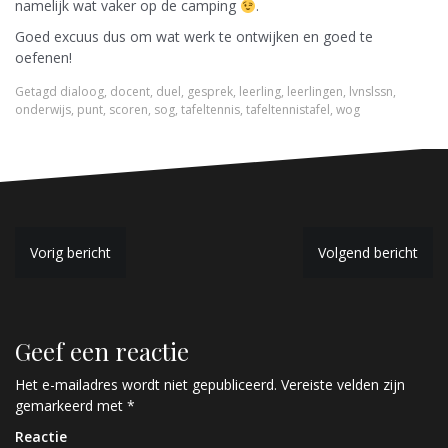
namelijk wat vaker op de camping
.
Goed excuus dus om wat werk te ontwijken en goed te
oefenen!
Getagd
dialoog
,
docent
,
duel
,
gesprek
,
leerling
,
leerlingen
,
lvnslssn
,
onderwijs
,
punt
,
scoren
,
sog
,
tafeltennis
,
tafeltennistafel
,
wog
B
Vorig bericht
Volgend bericht
e
r
Geef een reactie
i
c
Het e-mailadres wordt niet gepubliceerd.
Vereiste velden zijn
gemarkeerd met
*
h
Reactie