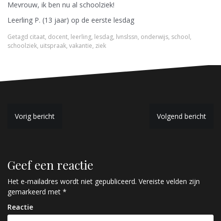
Mevrouw, ik ben nu al schoolziek!
Leerling P. (13 jaar) op de eerste lesdag
Getagd
citaat
,
docent
,
leerling
,
lesdag
,
lvnslssn
,
onderwijs
,
school
,
schoolziek
,
uitspraak
,
vakantie
,
ziek
B
Vorig bericht
Volgend bericht
e
r
Geef een reactie
i
c
Het e-mailadres wordt niet gepubliceerd.
Vereiste velden zijn
gemarkeerd met
*
h
Reactie
t