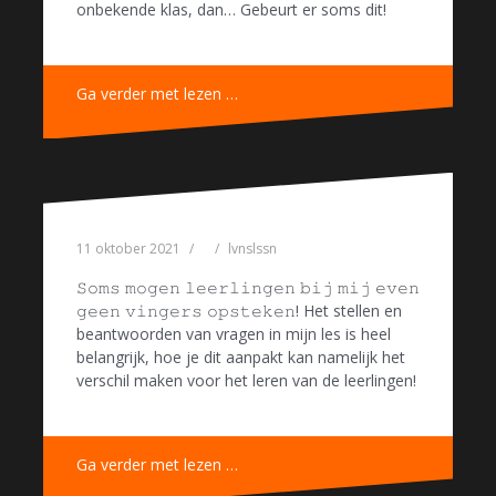
onbekende klas, dan… Gebeurt er soms dit!
Ga verder met lezen …
11 oktober 2021
lvnslssn
𝚂𝚘𝚖𝚜 𝚖𝚘𝚐𝚎𝚗 𝚕𝚎𝚎𝚛𝚕𝚒𝚗𝚐𝚎𝚗 𝚋𝚒𝚓 𝚖𝚒𝚓 𝚎𝚟𝚎𝚗
𝚐𝚎𝚎𝚗 𝚟𝚒𝚗𝚐𝚎𝚛𝚜 𝚘𝚙𝚜𝚝𝚎𝚔𝚎𝚗! Het stellen en
beantwoorden van vragen in mijn les is heel
belangrijk, hoe je dit aanpakt kan namelijk het
verschil maken voor het leren van de leerlingen!
Ga verder met lezen …