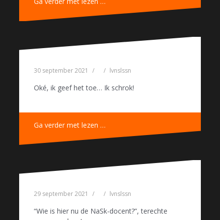
Ga verder met lezen …
30 september 2021
lvnslssn
Oké, ik geef het toe… Ik schrok!
Ga verder met lezen …
29 september 2021
lvnslssn
“Wie is hier nu de NaSk-docent?”, terechte