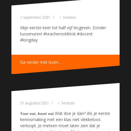
1 september 2021
lvnslssn
Mijn eerste keer tot half vijf lesgeven. Zonder
tussenuren! #teacherontiktok #docent
#longday
Ga verder met lezen …
31 augustus 2021
lvnslssn
𝑽𝒐𝒐𝒓 𝒘𝒂𝒕, 𝒉𝒐𝒐𝒓𝒕 𝒘𝒂𝒕 Wat doe je dan? Als je eerste
kennismaking met een klas niet vlekkeloos
verloopt. Je meteen moet laten zien dat je