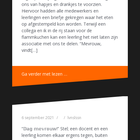
ons van hapjes en drankjes te voorzien.
Hiervoor hadden alle medewerkers en
leerlingen een briefje gekregen waar het eten
op afgestempeld kon worden. Terwijl een
collega en ik in de rij staan voor de
flammkuchen kan een leerling het niet laten zijn
associatie met ons te delen. “Mevrouw,
vindt[…]
Ga verder met lezen …
6 september 2021
lvnslssn
“𝔻𝕒𝕘 𝕞𝕖𝕧𝕣𝕠𝕦𝕨!” Stel; een docent en een
leerling komen elkaar ergens tegen, buiten