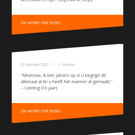
Ga verder met lezen …
27 oktober 2021
lvnslssn
“Mevrouw, ik ben jaloers op u! U begrijpt dit
allemaal al én u heeft het examen al gemaakt.”
– Leerling (16 jaar)
Ga verder met lezen …