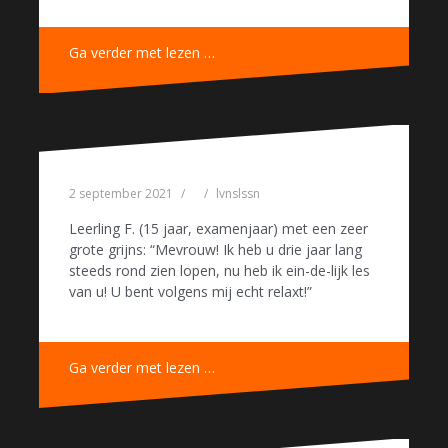
Ga verder met lezen …
2 september 2021
lvnslssn
Leerling F. (15 jaar, examenjaar) met een zeer
grote grijns: “Mevrouw! Ik heb u drie jaar lang
steeds rond zien lopen, nu heb ik ein-de-lijk les
van u! U bent volgens mij echt relaxt!”
Ga verder met lezen …