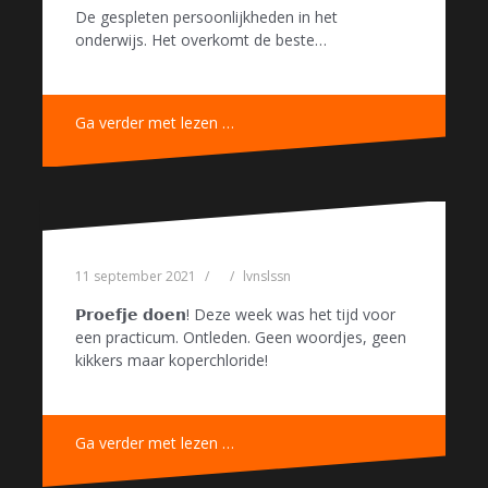
De gespleten persoonlijkheden in het
onderwijs. Het overkomt de beste…
Ga verder met lezen …
11 september 2021
lvnslssn
𝗣𝗿𝗼𝗲𝗳𝗷𝗲 𝗱𝗼𝗲𝗻! Deze week was het tijd voor
een practicum. Ontleden. Geen woordjes, geen
kikkers maar koperchloride!
Ga verder met lezen …