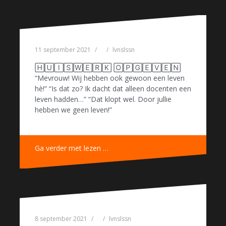
11 september 2021
lvnslssn
🄷🅄🄸🅂🅆🄴🅁🄺 🄾🄿🄶🄴🅅🄴🄽
“Mevrouw! Wij hebben ook gewoon een leven
hè!” “Is dat zo? Ik dacht dat alleen docenten een
leven hadden…” “Dat klopt wel. Door jullie
hebben we geen leven!”
Ga verder met lezen …
8 september 2021
lvnslssn