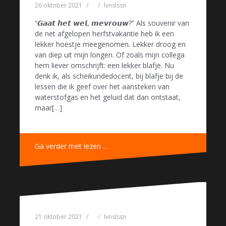
26 oktober 2021
lvnslssn
“𝙂𝙖𝙖𝙩 𝙝𝙚𝙩 𝙬𝙚𝙡, 𝙢𝙚𝙫𝙧𝙤𝙪𝙬?” Als souvenir van
de net afgelopen herfstvakantie heb ik een
lekker hoestje meegenomen. Lekker droog en
van diep uit mijn longen. Of zoals mijn collega
hem liever omschrijft: een lekker blafje. Nu
denk ik, als scheikundedocent, bij blafje bij de
lessen die ik geef over het aansteken van
waterstofgas en het geluid dat dan ontstaat,
maar[…]
Ga verder met lezen …
21 oktober 2021
lvnslssn