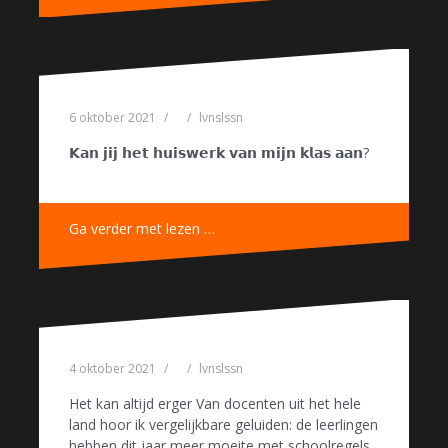
6 oktober 2021
lvnslssn
𝗞𝗮𝗻 𝗷𝗶𝗷 𝗵𝗲𝘁 𝗵𝘂𝗶𝘀𝘄𝗲𝗿𝗸 𝘃𝗮𝗻 𝗺𝗶𝗷𝗻 𝗸𝗹𝗮𝘀 𝗮𝗮𝗻?
Ga verder met lezen …
4 oktober 2021
lvnslssn
Het kan altijd erger Van docenten uit het hele
land hoor ik vergelijkbare geluiden: de leerlingen
hebben dit jaar meer moeite met schoolregels