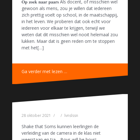
𝐎𝐩 𝐳𝐨𝐞𝐤 𝐧𝐚𝐚𝐫 𝐩𝐚𝐚𝐫𝐬 Als docent, of misschien wel
gewoon als mens, zou je willen dat iedereen
zich prettig voelt op school, in de maatschappij,
in het leven. We proberen dat ook echt voor
iedereen voor elkaar te krijgen, terwijl we
weten dat dit misschien wel nooit helemaal zou
lukken. Maar dat is geen reden om te stoppen
met het[…]
Ga verder met lezen …
28 oktober 2021
lvnslssn
Shake that Soms kunnen leerlingen de
verleiding van de camera in de klas niet
weerstaan en tja… Boys will be boys!