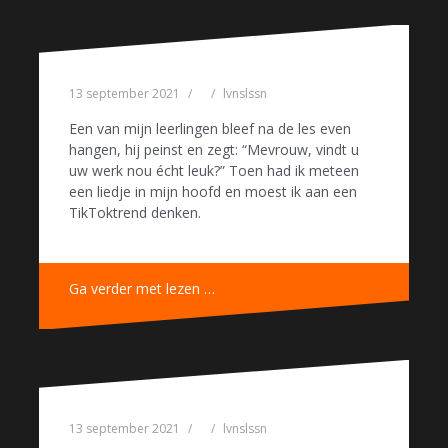
13 september 2021
lvnslssn
Een van mijn leerlingen bleef na de les even
hangen, hij peinst en zegt: “Mevrouw, vindt u
uw werk nou écht leuk?” Toen had ik meteen
een liedje in mijn hoofd en moest ik aan een
TikToktrend denken.
Ga verder met lezen …
13 september 2021
lvnslssn