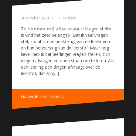
26 oktober 2021
lvnslssn
ℤ𝕖 𝕜𝕦𝕟𝕟𝕖𝕟 𝕞𝕚𝕛 𝕒𝕝𝕝𝕖𝕤 𝕧𝕣𝕒𝕘𝕖𝕟 Vragen stellen,
ik vind het zeer belangrijk. Dat ik veel vragen
stel, zodat ik een beeld krijg van de leerlingen
en hun beheersing van de leerstof. Maar nog
liever heb ik dat leerlingen vragen stellen, zich
dingen afvragen en open staan om te leren. Als
een leerling zich dingen afvraagt over de
leerstof, dat zijn[…]
Ga verder met lezen …