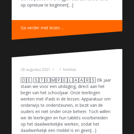
op opnieuw te beginnen[…]
Ga verder met lezen …
28 augustus 2021
lvnslssn
🄳🄴 🅂🅃🄴🄼🄿🄴🄻🄰🄰🅁🅂 Elk jaar
staan we voor een uitdaging, direct aan het
begin van het schooljaar. Onze leerlingen
werken met iPads in de lessen. Apparatuur om
onderwijs te ondersteunen, in bezit van de
ouders en niet onder onze beheer. Toch willen
we de leerlingen en hun tablets voorbereiden
op het daadwerkelijke werken, zodat het
daadwerkelijk een middel is en geen[…]