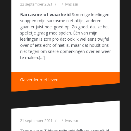
22 september 2021
lvnslssn
𝗦𝗮𝗿𝗰𝗮𝘀𝗺𝗲 𝗼𝗳 𝘄𝗮𝗮𝗿𝗵𝗲𝗶𝗱 Sommige leerlingen
snappen mijn sarcasme niet altijd, anderen
gaan er juist heel goed op. Zo goed, dat ze het
spelletje graag mee spelen. Één van mijn
leerlingen is zo’n pro dat ook ik wel eens twijfel
over of iets echt of niet is, maar dat houdt ons
niet tegen om snelle opmerkingen over en weer
te maken.[…]
Ga verder met lezen …
21 september 2021
lvnslssn
𝕋𝕨𝕖𝕖 𝕤𝕒𝕦𝕤 Tijdens mijn middelbare schooltijd