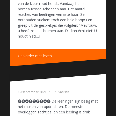
van de kleur rood houdt. Vandaag had ze
bordeauxrode schoenen aan. Het aantal
reacties van leerlingen verraste haar. Ze
onthouden stiekem toch een hele hoop! Een
greep uit de gesprekjes die volgden: “Mevrouw,
u heeft rode schoenen aan. Dit kan écht niet! U
houdt niet[…]
Ga verder met lezen …
19 september 2021
lvnslssn
🅟🅡🅐🅐🅣🅟🅐🅐🅛 De leerlingen zijn bezig met
het maken van opdrachten. De meeste
overleggen zachtjes, en een leerling is druk