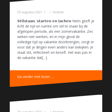
25 augustus 2021
lvnslssn
𝗦𝘁𝗶𝗹𝘀𝘁𝗮𝗮𝗻, 𝘀𝘁𝗮𝗿𝘁𝗲𝗻 𝗲𝗻 𝗹𝗮𝗰𝗵𝗲𝗻 Niets geeft je
écht de tijd en ruimte om stil te staan bij de
afgelopen periode, als een zomervakantie. Zes
weken niet werken, en in mijn geval de
volledige tijd op vakantie doorbrengen, zorgt er
voor dat je dingen even anders kan bekijken. Je
staat stil, reflecteert en beseft. Het was pas in
de vakantie dat[…]
Ga verder met lezen …
25 augustus 2021
lvnslssn