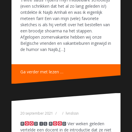
(even schrikken dat het al zo lang geleden is!)
ontdekte ik Najib Amhali en was ik eigenlijk
meteen fan! Een van mijn (vele) favoriete
sketches is als hij vertelt over het bestellen van
een broodje shoarma na het stappen.
Afgelopen zomervakantie hebben wij onze
Belgische vrienden en vakantieburen ingewijd in
de humor van Najib,[…]
Ga verder met lezen …
20 september 2021
lvnslssn
🆁
🅳 🅸🆂 🆁
🅳 Vier weken geleden
vertelde een docent in de introductie dat ze niet