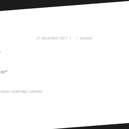
21 december 2017
lvnslssn
”
in?”
nslssn
,
onderwijs
,
vakantie