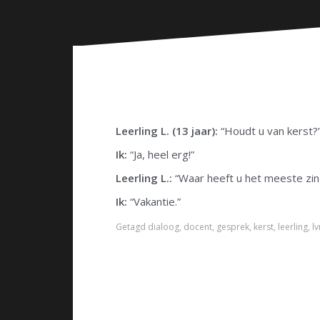
n
Leerling L. (13 jaar):
“Houdt u van kerst?
Ik:
“Ja, heel erg!”
Leerling L.:
“Waar heeft u het meeste zin 
Ik:
“Vakantie.”
Getagd
dialoog
,
docent
,
gesprek
,
kerst
,
leerling
,
lv