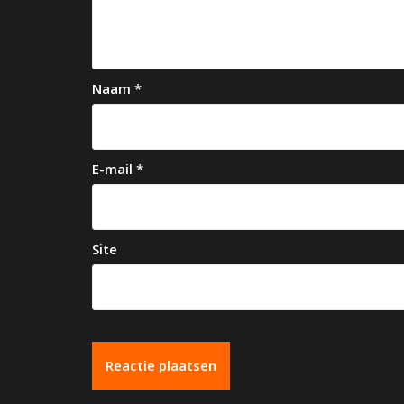
i
g
a
Naam
*
t
i
e
E-mail
*
Site