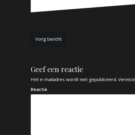
B
Vorig bericht
e
r
Geef een reactie
i
c
Het e-mailadres wordt niet gepubliceerd.
Vereist
h
Reactie
t
n
a
v