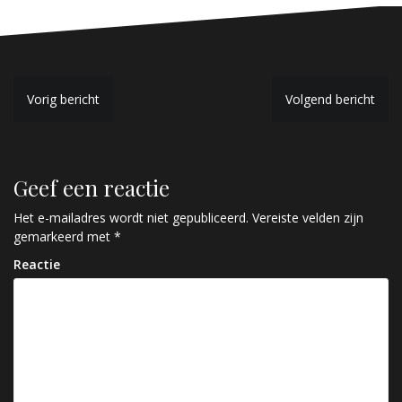
B
Vorig bericht
Volgend bericht
e
r
Geef een reactie
i
c
Het e-mailadres wordt niet gepubliceerd.
Vereiste velden zijn
gemarkeerd met
*
h
Reactie
t
n
a
v