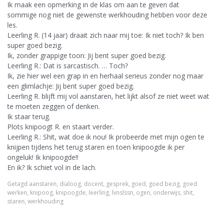
Ik maak een opmerking in de klas om aan te geven dat
sommige nog niet de gewenste werkhouding hebben voor deze
les.
Leerling R. (14 jaar) draait zich naar mij toe: Ik niet toch? Ik ben
super goed bezig.
Ik, zonder grappige toon: Jij bent super goed bezig.
Leerling R.: Dat is sarcastisch. … Toch?
Ik, zie hier wel een grap in en herhaal serieus zonder nog maar
een glimlachje: Jij bent super goed bezig.
Leerling R. blijft mij vol aanstaren, het lijkt alsof ze niet weet wat
te moeten zeggen of denken.
Ik staar terug.
Plots knipoogt R. en staart verder.
Leerling R.: Shit, wat doe ik nou! Ik probeerde met mijn ogen te
knijpen tijdens het terug staren en toen knipoogde ik per
ongeluk! Ik knipoogde!!
En ik? Ik schiet vol in de lach.
Getagd
aanstaren
,
dialoog
,
docent
,
gesprek
,
goed
,
goed bezig
,
goed
werken
,
knipoog
,
knipoogde
,
leerling
,
lvnslssn
,
ogen
,
onderwijs
,
shit
,
staren
,
werkhouding