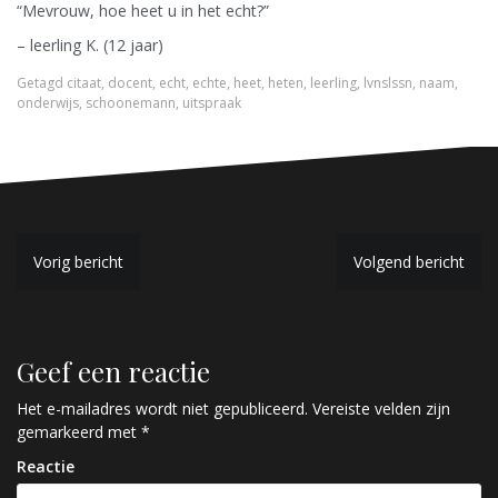
“Mevrouw, hoe heet u in het echt?”
– leerling K. (12 jaar)
Getagd
citaat
,
docent
,
echt
,
echte
,
heet
,
heten
,
leerling
,
lvnslssn
,
naam
,
onderwijs
,
schoonemann
,
uitspraak
B
Vorig bericht
Volgend bericht
e
r
Geef een reactie
i
c
Het e-mailadres wordt niet gepubliceerd.
Vereiste velden zijn
gemarkeerd met
*
h
Reactie
t