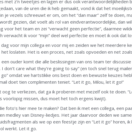
les met z’n tweetjes en lagen er dus ook verantwoordelijkheden b
edaan, van de uren die ik heb gemaakt, vond ik dat het moeilijkste
s in je vezels schreeuwt er om, om het “dan maar” zelf te doen, ma
wordt gezien, dat voelt als rol van eindverantwoordelijke, dan wi
 voor het team en zei “verwacht geen perfectie”, daarmee wilde
verwacht ik voor “mijn” deel wel perfectie en moet ik ook dat lo
 dag voor mijn collega en voor mij en zeiden we het meerdere ker
 het loslaten. Het is een proces, net zoals opvoeden en net zoal
n een ouder komt die alle beslissingen van ons team ter discussie s
r, I don’t care what they’re going to say” (en toch snel terug mai
t it go” omdat we hartstikke ons best doen en bewuste keuzes heb
ail doet tien complimenten teniet. “Let it go, Milou, let it go!”
et oog te verliezen, dat ga ik proberen met mezelf ook te doen. “Le
s voorlopig missen, dus moet het toch ergens kwijt).
e foto’s hier mee te maken? Dat ben ik met een collega, een paar 
n medley van Disney-liedjes. Het jaar daarvoor deden we samen 
idsfragmenten als we op een feestje zijn en “Let it go” horen, i
 werkt. Let it go.