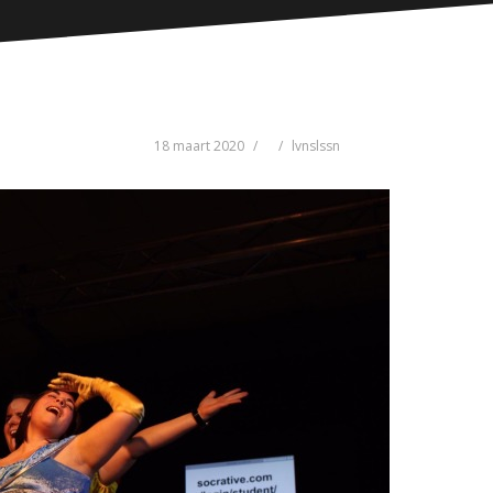
18 maart 2020
lvnslssn