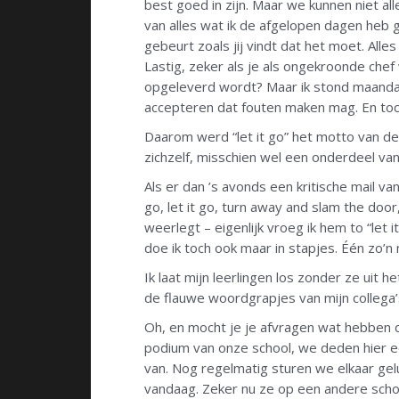
best goed in zijn. Maar we kunnen niet al
van alles wat ik de afgelopen dagen heb g
gebeurt zoals jij vindt dat het moet. Alle
Lastig, zeker als je als ongekroonde chef 
opgeleverd wordt? Maar ik stond maandag
accepteren dat fouten maken mag. En toch 
Daarom werd “let it go” het motto van de
zichzelf, misschien wel een onderdeel van
Als er dan ’s avonds een kritische mail va
go, let it go, turn away and slam the doo
weerlegt – eigenlijk vroeg ik hem to “le
doe ik toch ook maar in stapjes. Één zo’n m
Ik laat mijn leerlingen los zonder ze uit h
de flauwe woordgrapjes van mijn collega’
Oh, en mocht je je afvragen wat hebben di
podium van onze school, we deden hier ee
van. Nog regelmatig sturen we elkaar gelu
vandaag. Zeker nu ze op een andere school