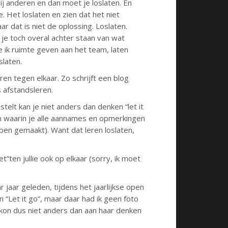
ij anderen en dan moet je loslaten. En
. Het loslaten en zien dat het niet
ar dat is niet de oplossing. Loslaten.
l je toch overal achter staan van wat
 ik ruimte geven aan het team, laten
slaten.
en tegen elkaar. Zo schrijft een blog
s afstandsleren.
telt kan je niet anders dan denken “let it
len waarin je alle aannames en opmerkingen
ben gemaakt). Want dat leren loslaten,
t”ten jullie ook op elkaar (sorry, ik moet
jaar geleden, tijdens het jaarlijkse open
“Let it go”, maar daar had ik geen foto
k kon dus niet anders dan aan haar denken