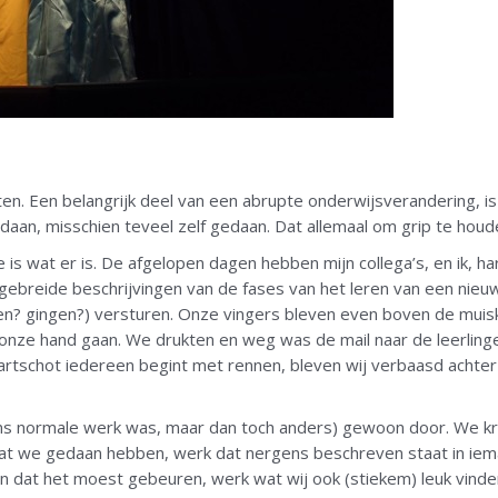
ten. Een belangrijk deel van een abrupte onderwijsverandering, is 
daan, misschien teveel zelf gedaan. Dat allemaal om grip te houd
te is wat er is. De afgelopen dagen hebben mijn collega’s, en ik, 
Uitgebreide beschrijvingen van de fases van het leren van een n
en? gingen?) versturen. Onze vingers bleven even boven de muis
onze hand gaan. We drukten en weg was de mail naar de leerlinge
tartschot iedereen begint met rennen, bleven wij verbaasd achter d
 ons normale werk was, maar dan toch anders) gewoon door. We
 dat we gedaan hebben, werk dat nergens beschreven staat in iem
en dat het moest gebeuren, werk wat wij ook (stiekem) leuk vind