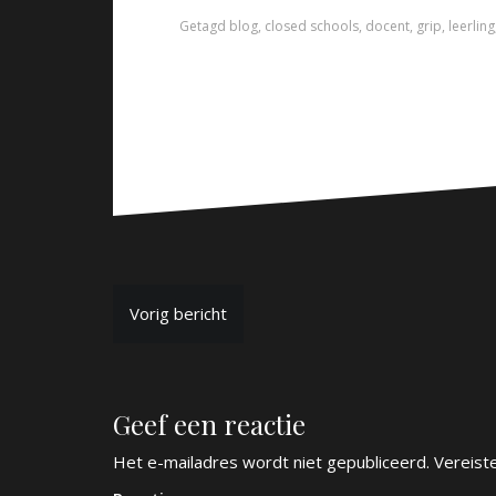
Getagd
blog
,
closed schools
,
docent
,
grip
,
leerling
B
Vorig bericht
e
r
Geef een reactie
i
c
Het e-mailadres wordt niet gepubliceerd.
Vereist