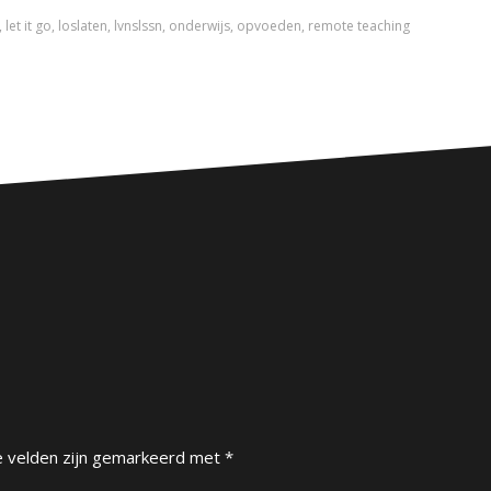
,
let it go
,
loslaten
,
lvnslssn
,
onderwijs
,
opvoeden
,
remote teaching
e velden zijn gemarkeerd met
*