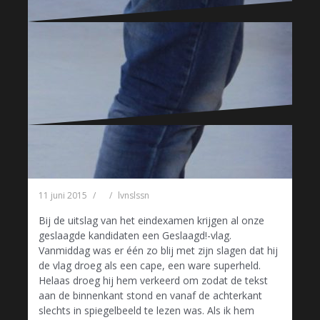
11 november 2014
lvnslssn
“Is dat glas? Het ziet er helemaal niet glasserig uit!” –
A. (13 jaar)
Ga verder met lezen …
11 juni 2015
lvnslssn
Bij de uitslag van het eindexamen krijgen al onze
geslaagde kandidaten een Geslaagd!-vlag.
Vanmiddag was er één zo blij met zijn slagen dat hij
de vlag droeg als een cape, een ware superheld.
Helaas droeg hij hem verkeerd om zodat de tekst
aan de binnenkant stond en vanaf de achterkant
slechts in spiegelbeeld te lezen was. Als ik hem