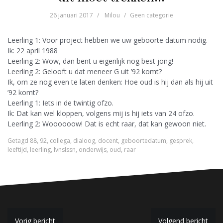
26 januari 2017
Milou
Geen categorie
Leerling 1: Voor project hebben we uw geboorte datum nodig.
Ik: 22 april 1988
Leerling 2: Wow, dan bent u eigenlijk nog best jong!
Leerling 2: Gelooft u dat meneer G uit ’92 komt?
Ik, om ze nog even te laten denken: Hoe oud is hij dan als hij uit
’92 komt?
Leerling 1: Iets in de twintig ofzo.
Ik: Dat kan wel kloppen, volgens mij is hij iets van 24 ofzo.
Leerling 2: Woooooow! Dat is echt raar, dat kan gewoon niet.
Getagd
88
,
92
,
collega
,
dialoog
,
docent
,
geboortedatum
,
gesprek
,
leeftijd
,
leerling
,
lvnslssn
,
onderwijs
,
oud
,
raar
Vorig bericht
Volgend bericht