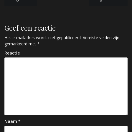
B
e
r
Geef een reactie
i
c
Het e-mailadres wordt niet gepubliceerd.
Vereiste velden zijn
gemarkeerd met
*
h
Reactie
t
n
a
v
i
g
a
Naam
*
t