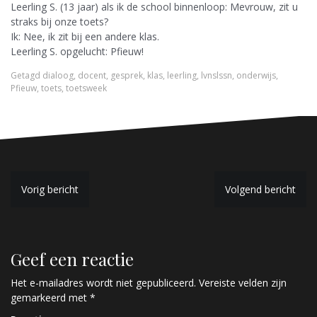
Leerling S. (13 jaar) als ik de school binnenloop: Mevrouw, zit u
straks bij onze toets?
Ik: Nee, ik zit bij een andere klas.
Leerling S. opgelucht: Pfieuw!
Getagd
dialoog
,
docent
,
gesprek
,
klas
,
leerling
,
lvnslssn
,
onderwijs
,
Pfieuw
,
toets
,
toetsweek
B
Vorig bericht
Volgend bericht
e
r
Geef een reactie
i
c
Het e-mailadres wordt niet gepubliceerd.
Vereiste velden zijn
gemarkeerd met
*
h