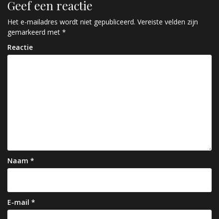
Geef een reactie
i
c
Het e-mailadres wordt niet gepubliceerd.
Vereiste velden zijn
gemarkeerd met
*
h
Reactie
t
n
a
v
i
g
a
Naam
*
t
i
e
E-mail
*