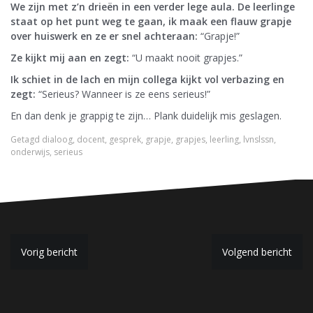
We zijn met z’n drieën in een verder lege aula. De leerlinge
staat op het punt weg te gaan, ik maak een flauw grapje
over huiswerk en ze er snel achteraan:
“Grapje!”
Ze kijkt mij aan en zegt:
“U maakt nooit grapjes.”
Ik schiet in de lach en mijn collega kijkt vol verbazing en
zegt:
“Serieus? Wanneer is ze eens serieus!”
En dan denk je grappig te zijn… Plank duidelijk mis geslagen.
Getagd
dialoog
,
docent
,
gesprek
,
grapje
,
grapjes
,
leerling
,
lvnslssn
,
onderwijs
,
serieus
B
Vorig bericht
Volgend bericht
e
r