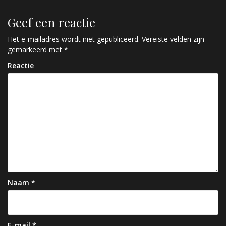
r
Geef een reactie
i
c
Het e-mailadres wordt niet gepubliceerd.
Vereiste velden zijn
gemarkeerd met
*
h
Reactie
t
n
a
v
i
g
a
Naam
*
t
i
E-mail
*