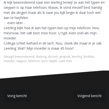
Ik kijk bewonderend naar een leerling terwijl ze aan het typen en
swypen is op haar telefoon: Wauw, ik vond mezelf best handig
met die dingen maar als ik naar jou kijk begin ik daar toch wel
aan te twijfelen.
… even later…
Leerling kijkt hoe ik aan het typen ben op mijn telefoon: Nou
mevrouw, het valt best mee hoor. U typt even snel als mijn
moeder.
Collega schiet keihard in de lach: Nou, steek die maar in je zak.
Leerling: Wat? Mijn moeder is maar 45 hoor!
Getagd
bewonderend
,
dialoog
,
docent
,
gesprek
,
leerling
,
lvnslssn
,
moeder
,
swypen
,
telefoon
,
tpen
,
twijfel
,
vaalt mee
B
Vorig bericht
Volgend bericht
e