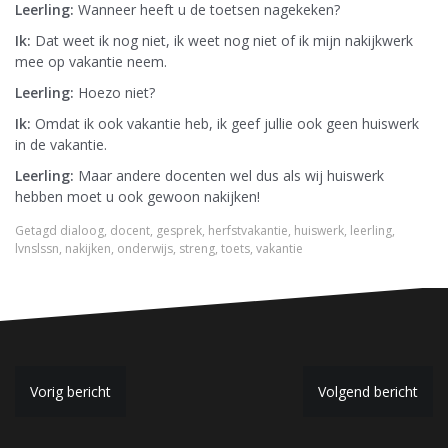
Leerling:
Wanneer heeft u de toetsen nagekeken?
Ik:
Dat weet ik nog niet, ik weet nog niet of ik mijn nakijkwerk
mee op vakantie neem.
Leerling:
Hoezo niet?
Ik:
Omdat ik ook vakantie heb, ik geef jullie ook geen huiswerk
in de vakantie.
Leerling:
Maar andere docenten wel dus als wij huiswerk
hebben moet u ook gewoon nakijken!
Getagd
dialoog
,
docent
,
gesprek
,
herfstvakantie
,
huiswerk
,
leerling
,
lvnslssn
,
nakijken
,
onderwijs
,
streng
,
toets
,
vakantie
B
Vorig bericht
Volgend bericht
e