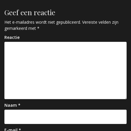
r
Geef een reactie
i
c
Het e-mailadres wordt niet gepubliceerd.
Vereiste velden zijn
gemarkeerd met
*
h
Reactie
t
n
a
v
i
g
a
Naam
*
t
i
E-mail
*