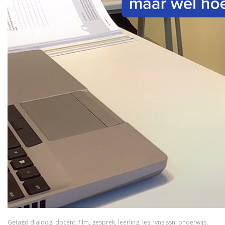
Getagd
dialoog
,
docent
,
film
,
gesprek
,
leerling
,
les
,
lvnslssn
,
onderwijs
,