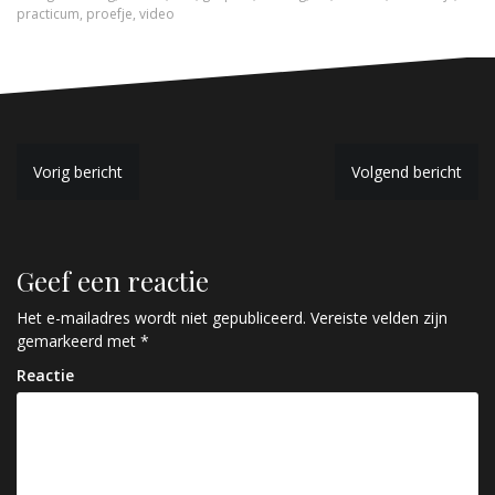
practicum
,
proefje
,
video
B
Vorig bericht
Volgend bericht
e
r
Geef een reactie
i
c
Het e-mailadres wordt niet gepubliceerd.
Vereiste velden zijn
gemarkeerd met
*
h
Reactie
t
n
a