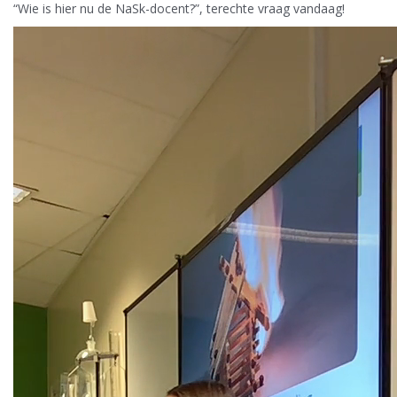
“Wie is hier nu de NaSk-docent?”, terechte vraag vandaag!