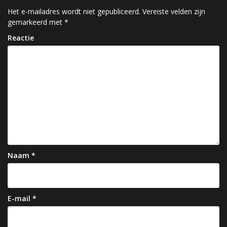
c
Het e-mailadres wordt niet gepubliceerd.
Vereiste velden zijn
gemarkeerd met
*
h
Reactie
t
n
a
v
i
g
a
Naam
*
t
i
e
E-mail
*