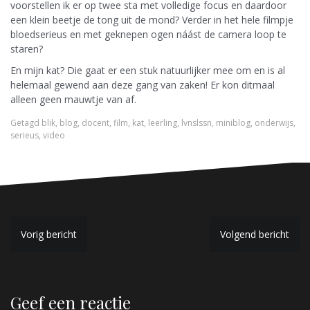
voorstellen ik er op twee sta met volledige focus en daardoor
een klein beetje de tong uit de mond? Verder in het hele filmpje
bloedserieus en met geknepen ogen náást de camera loop te
staren?
En mijn kat? Die gaat er een stuk natuurlijker mee om en is al
helemaal gewend aan deze gang van zaken! Er kon ditmaal
alleen geen mauwtje van af.
Getagd
blik
,
blog
,
docent
,
film
,
kat
,
leerling
,
lvnslssn
,
miniblog
,
onderwijs
,
serieus
,
video
B
Vorig bericht
Volgend bericht
e
r
Geef een reactie
i