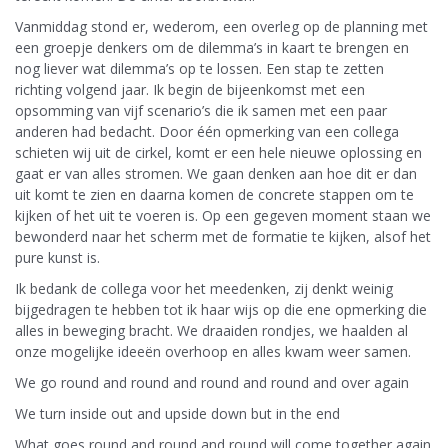
Vanmiddag stond er, wederom, een overleg op de planning met
een groepje denkers om de dilemma’s in kaart te brengen en
nog liever wat dilemma’s op te lossen. Een stap te zetten
richting volgend jaar. Ik begin de bijeenkomst met een
opsomming van vijf scenario’s die ik samen met een paar
anderen had bedacht. Door één opmerking van een collega
schieten wij uit de cirkel, komt er een hele nieuwe oplossing en
gaat er van alles stromen. We gaan denken aan hoe dit er dan
uit komt te zien en daarna komen de concrete stappen om te
kijken of het uit te voeren is. Op een gegeven moment staan we
bewonderd naar het scherm met de formatie te kijken, alsof het
pure kunst is.
Ik bedank de collega voor het meedenken, zij denkt weinig
bijgedragen te hebben tot ik haar wijs op die ene opmerking die
alles in beweging bracht. We draaiden rondjes, we haalden al
onze mogelijke ideeën overhoop en alles kwam weer samen.
We go round and round and round and round and over again
We turn inside out and upside down but in the end
What goes round and round and round will come together again