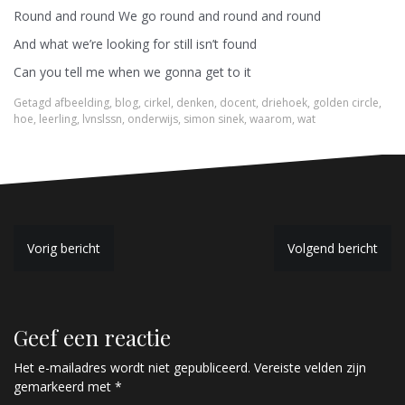
Round and round We go round and round and round
And what we’re looking for still isn’t found
Can you tell me when we gonna get to it
Getagd
afbeelding
,
blog
,
cirkel
,
denken
,
docent
,
driehoek
,
golden circle
,
hoe
,
leerling
,
lvnslssn
,
onderwijs
,
simon sinek
,
waarom
,
wat
B
Vorig bericht
Volgend bericht
e
r
Geef een reactie
i
c
Het e-mailadres wordt niet gepubliceerd.
Vereiste velden zijn
gemarkeerd met
*