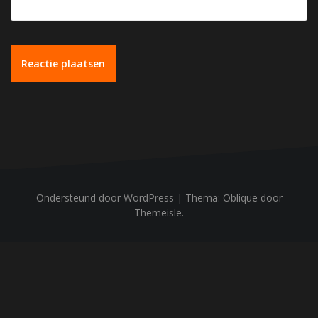
Ondersteund door WordPress
|
Thema:
Oblique
door
Themeisle.