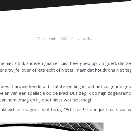
22 september 2021
lvnslssn
 niet altijd, anderen gaan er juist heel goed op. Zo goed, dat z
 eens twijfel over of iets echt of niet is, maar dat houdt ons nie
 meest hardwerkende of braafste leerling is, dat het volgende ge
len van een spelletje op de iPad. Dus zeg ik op mijn zogenaamd
k van hem vraag en hij doet niets wat niet mag!”
akt zich en reageert vlot terug: “Echt niet! Ik doe juist niets van