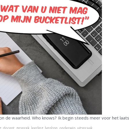
n de waarheid. Who knows? Ik begin steeds meer voor het laat
g
,
docent
,
gesprek
,
leerling
,
lvnslssn
,
onderwijs
,
uitspraak