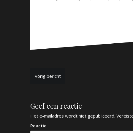
B
Vorig bericht
e
r
Geef een reactie
i
c
Het e-mailadres wordt niet gepubliceerd.
Vereist
h
Reactie