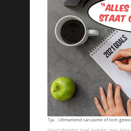
Tja… Uitmuntend sarcasme of toch gewoo
Getagd
afbeelding
,
braaf
,
bucketlist
,
citaat
,
dialoo