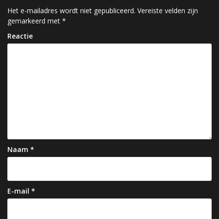
c
Het e-mailadres wordt niet gepubliceerd.
Vereiste velden zijn
gemarkeerd met
*
h
Reactie
t
n
a
v
i
g
a
Naam
*
t
i
e
E-mail
*