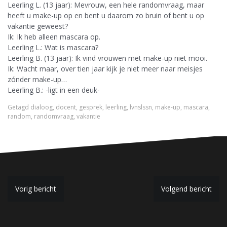
Leerling L. (13 jaar): Mevrouw, een hele randomvraag, maar
heeft u make-up op en bent u daarom zo bruin of bent u op
vakantie geweest?
Ik: Ik heb alleen mascara op.
Leerling L.: Wat is mascara?
Leerling B. (13 jaar): Ik vind vrouwen met make-up niet mooi.
Ik: Wacht maar, over tien jaar kijk je niet meer naar meisjes
zónder make-up…
Leerling B.: -ligt in een deuk-
Getagd
dialoog
,
docent
,
gesprek
,
leerling
,
lvnslssn
,
make-up
,
mascara
,
random
,
randomvraag
,
vakantie
B
Vorig bericht
Volgend bericht
e