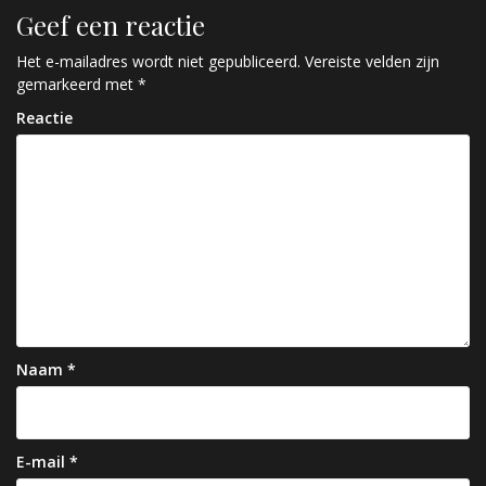
r
Geef een reactie
i
c
Het e-mailadres wordt niet gepubliceerd.
Vereiste velden zijn
gemarkeerd met
*
h
Reactie
t
n
a
v
i
g
a
Naam
*
t
i
e
E-mail
*