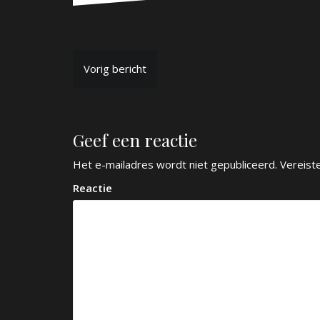
B
Vorig bericht
e
r
Geef een reactie
i
c
Het e-mailadres wordt niet gepubliceerd.
Vereist
h
Reactie
t
n
a
v
i