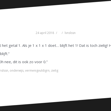
24 april 2018
lvnslssn
et getal 1. Als je 1 x 1 x 1 doet… blijft het 1! Dat is toch zielig! 
lijft.”
 Oh nee, dit is ook zo voor 0.”
nslssn
,
onderwijs
,
vermenigvuldigrn
,
zielig