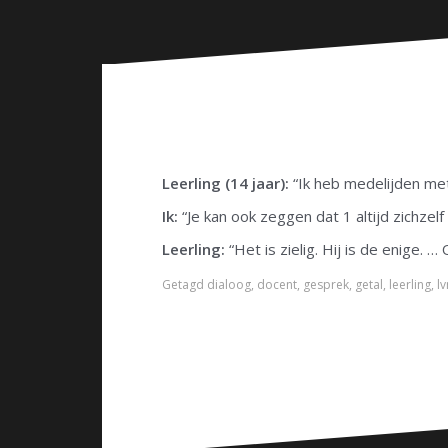
n
Leerling (14 jaar):
“Ik heb medelijden met h
Ik:
“Je kan ook zeggen dat 1 altijd zichzelf b
Leerling:
“Het is zielig. Hij is de enige. …
Getagd
dialoog
,
docent
,
gesprek
,
getal
,
leerling
,
lv