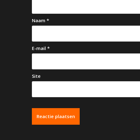
g
a
Naam
*
t
i
e
E-mail
*
Site