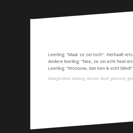
n
Leerling: “Maar ze zei toch”: -herhaalt i
Andere leerling: “Nee, ze zei echt heel iet
Leerling: “Woooow, dan ben ik echt blind!”
Getagd
blind
,
dialoog
,
docent
,
doof
,
gehoord
,
ges