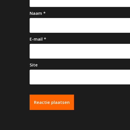
g
a
Naam
*
t
i
e
E-mail
*
Site