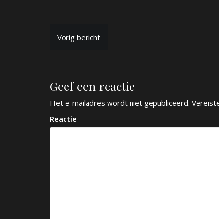
B
Vorig bericht
e
r
Geef een reactie
i
c
Het e-mailadres wordt niet gepubliceerd.
Vereist
h
Reactie
t
n
a
v
i